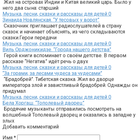
Жил на островах Индии и Китая великий царь. Было у
него два сына: старший
Музыка, песни, сказки и рассказы для детей
0
Зинаида Новлянская. “У тесовых у ворот”
Сказочник приглашает радиослушателей в страну
сказок и начинает объяснять, из чего складываются
сказки.Герои передачи
Музыка, песни, сказки и рассказы для детей
0
Виль Орджоникидзе. “Города нашего детства”
Герой книги вспоминает о своём детстве. В первом
рассказе “Негатив” идёт речь о двух
Музыка, песни, сказки и рассказы для детей
0
“За горами, за лесами чудеса за чудесами”
“Брадобрей”. Тибетская сказка. Жил во дворце
императора злой и завистливый брадобрей. Однажды он
придумал
Музыка, песни, сказки и рассказы для детей
0
Бела Хоргаш. “Тополевый дворец”
Бродячие музыканты отправились посмотреть на
волшебный Тополевый дворец и оказались в западне у
злых
Добавить комментарий
Имя
*