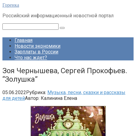
Перейти
Горенка
к
Российский информационный новостной портал
контенту
Поиск:
Главная
Новости экономики
Зарплаты в России
Что нас ждет?
Зоя Чернышева, Сергей Прокофьев.
“Золушка”
05.06.2022
Рубрика:
Музыка, песни, сказки и рассказы
для детей
Автор:
Калинина Елена