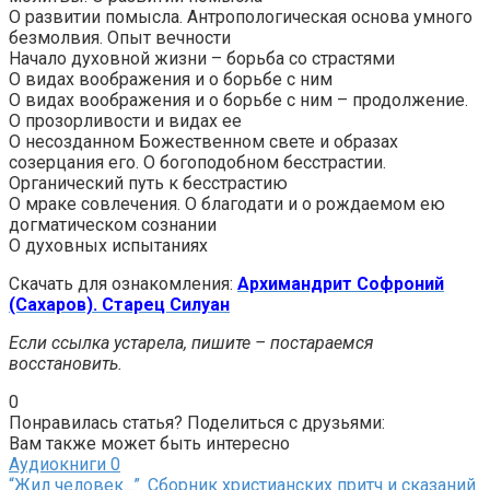
О развитии помысла. Антропологическая основа умного
безмолвия. Опыт вечности
Начало духовной жизни – борьба со страстями
О видах воображения и о борьбе с ним
О видах воображения и о борьбе с ним – продолжение.
О прозорливости и видах ее
О несозданном Божественном свете и образах
созерцания его. О богоподобном бесстрастии.
Органический путь к бесстрастию
О мраке совлечения. О благодати и о рождаемом ею
догматическом сознании
О духовных испытаниях
Скачать для ознакомления:
Архимандрит Софроний
(Сахаров). Старец Силуан
Если ссылка устарела, пишите – постараемся
восстановить.
0
Понравилась статья? Поделиться с друзьями:
Вам также может быть интересно
Аудиокниги
0
“Жил человек…”. Сборник христианских притч и сказаний