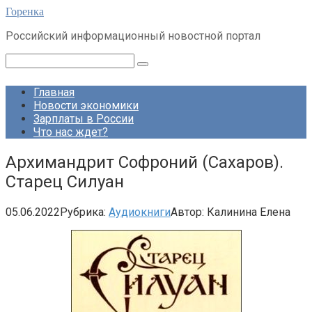
Перейти
Горенка
к
Российский информационный новостной портал
контенту
Поиск:
Главная
Новости экономики
Зарплаты в России
Что нас ждет?
Архимандрит Софроний (Сахаров).
Старец Силуан
05.06.2022
Рубрика:
Аудиокниги
Автор:
Калинина Елена