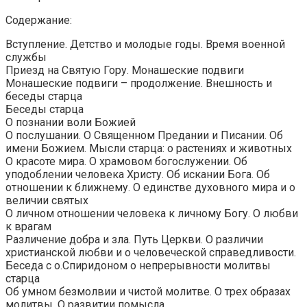
Содержание:
Вступление. Детство и молодые годы. Время военной
службы
Приезд на Святую Гору. Монашеские подвиги
Монашеские подвиги – продолжение. Внешность и
беседы старца
Беседы старца
О познании воли Божией
О послушании. О Священном Предании и Писании. Об
имени Божием. Мысли старца: о растениях и животных
О красоте мира. О храмовом богослужении. Об
уподоблении человека Христу. Об искании Бога. Об
отношении к ближнему. О единстве духовного мира и о
величии святых
О личном отношении человека к личному Богу. О любви
к врагам
Различение добра и зла. Путь Церкви. О различии
христианской любви и о человеческой справедливости.
Беседа с о.Спиридоном о непрерывности молитвы
старца
Об умном безмолвии и чистой молитве. О трех образах
молитвы. О развитии помысла