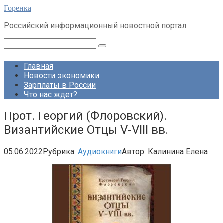
Перейти
Горенка
к
Российский информационный новостной портал
контенту
Поиск:
Главная
Новости экономики
Зарплаты в России
Что нас ждет?
Прот. Георгий (Флоровский).
Византийские​ Отцы V-VIII вв.
05.06.2022
Рубрика:
Аудиокниги
Автор:
Калинина Елена