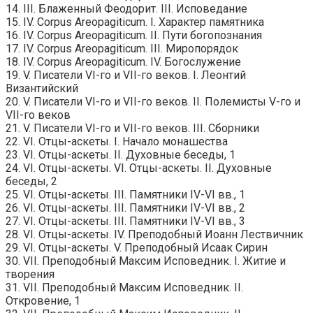
14. III. Блаженный Феодорит. III. Исповедание
15. IV. Corpus Аreораgiticum. I. Характер памятника
16. IV. Corpus Аreораgiticum. II. Пути богопознания
17. IV. Corpus Аreораgiticum. III. Миропорядок
18. IV. Corpus Аreораgiticum. IV. Богослужение
19. V. Писатели VІ-го и VІІ-го веков. I. Леонтий
Византийский
20. V. Писатели VІ-го и VІІ-го веков. II. Полемисты V-го и
VІІ-го веков
21. V. Писатели VІ-го и VІІ-го веков. III. Сборники
22. VI. Отцы-аскеты. I. Начало монашества
23. VI. Отцы-аскеты. II. Духовные беседы, 1
24. VI. Отцы-аскеты. VI. Отцы-аскеты. II. Духовные
беседы, 2
25. VI. Отцы-аскеты. III. Памятники IV-VІ вв., 1
26. VI. Отцы-аскеты. III. Памятники IV-VІ вв., 2
27. VI. Отцы-аскеты. III. Памятники IV-VІ вв., 3
28. VI. Отцы-аскеты. IV. Преподобный Иоанн Лествичник
29. VI. Отцы-аскеты. V. Преподобный Исаак Сирин
30. VII. Преподобный Максим Исповедник. I. Житие и
творения
31. VII. Преподобный Максим Исповедник. II.
Откровение, 1