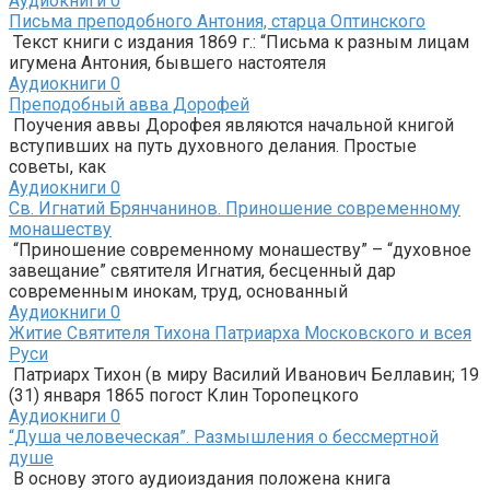
Аудиокниги
0
Письма преподобного Антония, старца Оптинского
Текст книги с издания 1869 г.: “Письма к разным лицам
игумена Антония, бывшего настоятеля
Аудиокниги
0
Преподобный авва Дорофей
Поучения аввы Дорофея являются начальной книгой
вступивших на путь духовного делания. Простые
советы, как
Аудиокниги
0
Св. Игнатий Брянчанинов. Приношение современному
монашеству
“Приношение современному монашеству” – “духовное
завещание” святителя Игнатия, бесценный дар
современным инокам, труд, основанный
Аудиокниги
0
Житие Святителя Тихона Патриарха Московского и всея
Руси
Патриарх Тихон (в миру Василий Иванович Беллавин; 19
(31) января 1865 погост Клин Торопецкого
Аудиокниги
0
“Душа человеческая”. Размышления о бессмертной
душе
В основу этого аудиоиздания положена книга