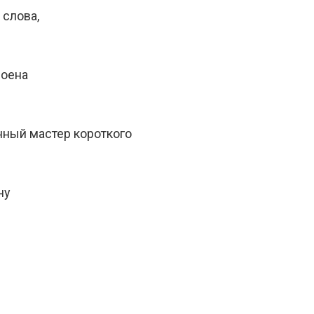
 слова,
роена
нный мастер короткого
ну