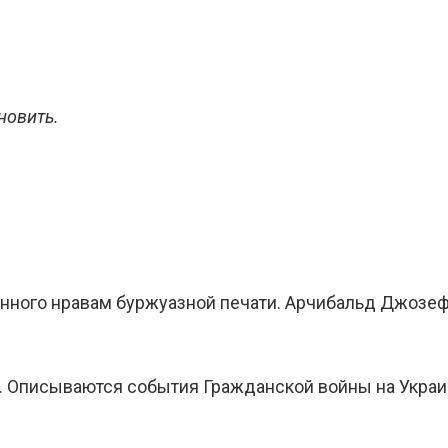
новить.
енного нравам буржуазной печати. Арчибальд Джозе
а. Описываются события Гражданской войны на Украи