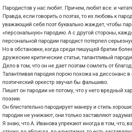
Пародистов у нас любят. Причем, любят все: и читат
Правда, если говорить о поэтах, то их любовь к па
уважающий себя поэт буквально жаждет, чтобы паро
«персональную» пародию. А с другой стороны, кажд
персональной пародии пародист потерпел серьезну
Но в обстановке, когда среди пишущей братии бол
дружеские критические статьи, талантливый пароди
Дело в том, что он не дает поэтам сомлеть от благо
Талантливая пародия порою похожа на диссонанс в с
поэтический оркестр звучал бы фальшиво.
Пишет он пародии не потому, что у него вредный хар
поэзии.
Он блистательно пародирует манеру и стиль хороши
пародии не унижают, они только заставляют задума
Я знаю, что А. Иванова упрекают иногда в том, что,
строку до абсурда, до идиотизма, то есть заставляю