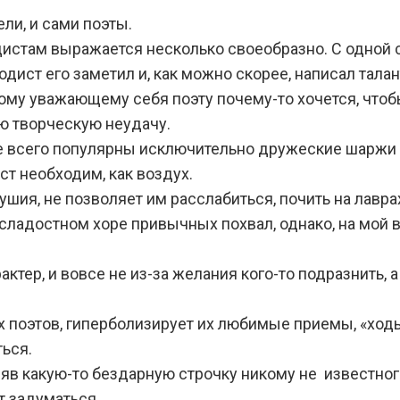
ели, и сами поэты.
родистам выражается несколько своеобразно. С одной
дист его заметил и, как можно скорее, написал тала
ому уважающему себя поэту почему-то хочется, чтоб
ю творческую неудачу.
ее всего популярны исключительно дружеские шаржи
ст необходим, как воздух.
душия, не позволяет им расслабиться, почить на лавра
ладостном хоре привычных похвал, однако, на мой вз
актер, и вовсе не из-за желания кого-то подразнить,
х поэтов, гиперболизирует их любимые приемы, «ход
ться.
 взяв какую-то бездарную строчку никому не известно
т задуматься.