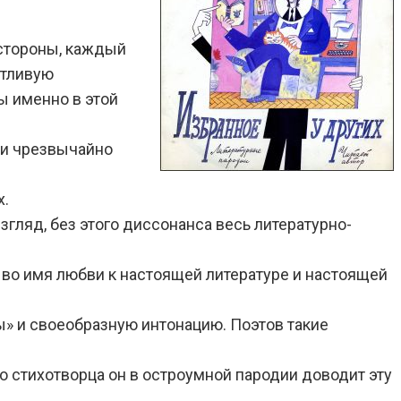
 стороны, каждый
нтливую
ы именно в этой
 и чрезвычайно
х.
гляд, без этого диссонанса весь литературно-
 а во имя любви к настоящей литературе и настоящей
ы» и своеобразную интонацию. Поэтов такие
го стихотворца он в остроумной пародии доводит эту