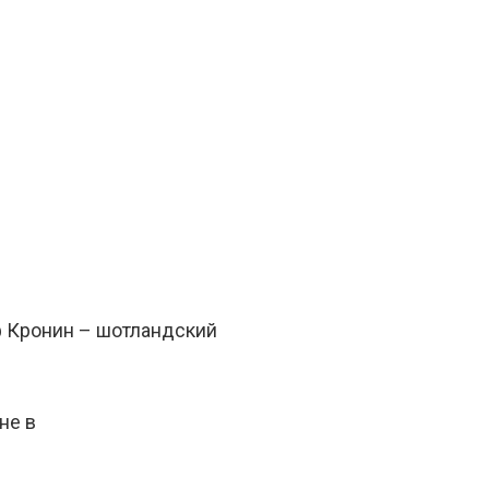
ф Кронин – шотландский
не в