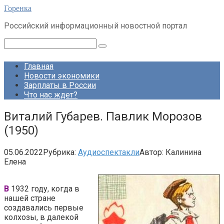
Перейти
Горенка
к
Российский информационный новостной портал
контенту
Поиск:
Главная
Новости экономики
Зарплаты в России
Что нас ждет?
Виталий Губарев. Павлик Морозов
(1950)
05.06.2022
Рубрика:
Аудиоспектакли
Автор:
Калинина
Елена
В
1932 году, когда в
нашей стране
создавались первые
колхозы, в далекой