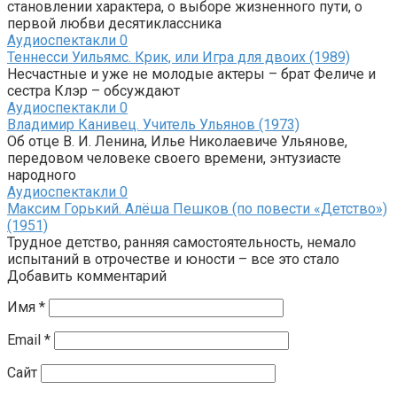
становлении характера, о выборе жизненного пути, о
первой любви десятиклассника
Аудиоспектакли
0
Теннесси Уильямс. Крик, или Игра для двоих (1989)
Несчастные и уже не молодые актеры – брат Феличе и
сестра Клэр – обсуждают
Аудиоспектакли
0
Владимир Канивец. Учитель Ульянов (1973)
Об отце В. И. Ленина, Илье Николаевиче Ульянове,
передовом человеке своего времени, энтузиасте
народного
Аудиоспектакли
0
Максим Горький. Алёша Пешков (по повести «Детство»)
(1951)
Трудное детство, ранняя самостоятельность, немало
испытаний в отрочестве и юности – все это стало
Добавить комментарий
Имя
*
Email
*
Сайт