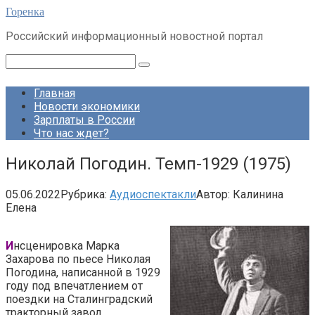
Перейти
Горенка
к
Российский информационный новостной портал
контенту
Поиск:
Главная
Новости экономики
Зарплаты в России
Что нас ждет?
Николай Погодин. Темп-1929 (1975)
05.06.2022
Рубрика:
Аудиоспектакли
Автор:
Калинина
Елена
И
нсценировка Марка
Захарова по пьесе Николая
Погодина, написанной в 1929
году под впечатлением от
поездки на Сталинградский
тракторный завод.