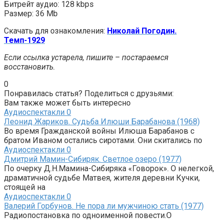
Битрейт аудио: 128 kbps
Размер: 36 Mb
Скачать для ознакомления:
Николай Погодин.
Темп-1929
Если ссылка устарела, пишите – постараемся
восстановить.
0
Понравилась статья? Поделиться с друзьями:
Вам также может быть интересно
Аудиоспектакли
0
Леонид Жариков. Судьба Илюши Барабанова (1968)
Во время Гражданской войны Илюша Барабанов с
братом Иваном остались сиротами. Они скитались по
Аудиоспектакли
0
Дмитрий Мамин-Сибиряк. Светлое озеро (1977)
По очерку Д.Н.Мамина-Сибиряка «Говорок». О нелегкой,
драматичной судьбе Матвея, жителя деревни Кучки,
стоящей на
Аудиоспектакли
0
Валерий Горбунов. Не пора ли мужчиною стать (1977)
Радиопостановка по одноименной повести.О