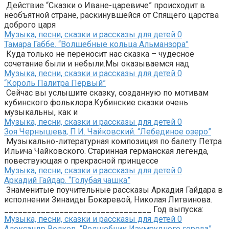
Действие “Сказки о Иване-царевиче” происходит в
необъятной стране, раскинувшейся от Спящего царства
доброго царя
Музыка, песни, сказки и рассказы для детей
0
Тамара Габбе. “Волшебные кольца Альманзора”
Куда только не переносит нас сказка – чудесное
сочетание были и небыли.Мы оказываемся над
Музыка, песни, сказки и рассказы для детей
0
“Король Палитра Первый”
Сейчас вы услышите сказку, созданную по мотивам
кубинского фольклора.Кубинские сказки очень
музыкальны, как и
Музыка, песни, сказки и рассказы для детей
0
Зоя Чернышева, П.И. Чайковский. “Лебединое озеро”
Музыкально-литературная композиция по балету Петра
Ильича Чайковского. Старинная германская легенда,
повествующая о прекрасной принцессе
Музыка, песни, сказки и рассказы для детей
0
Аркадий Гайдар. “Голубая чашка”
Знаменитые поучительные рассказы Аркадия Гайдара в
исполнении Зинаиды Бокаревой, Николая Литвинова.
________________________________ Год выпуска:
Музыка, песни, сказки и рассказы для детей
0
Александр Волков. “Волшебник Изумрудного города”