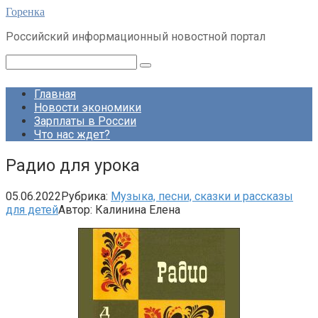
Перейти
Горенка
к
Российский информационный новостной портал
контенту
Поиск:
Главная
Новости экономики
Зарплаты в России
Что нас ждет?
Радио для урока
05.06.2022
Рубрика:
Музыка, песни, сказки и рассказы
для детей
Автор:
Калинина Елена