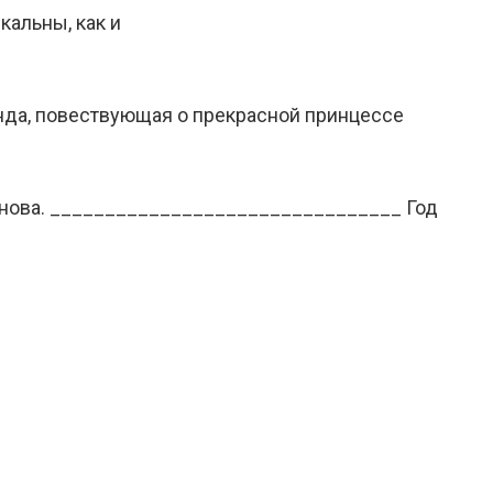
кальны, как и
нда, повествующая о прекрасной принцессе
инова. ________________________________ Год
е