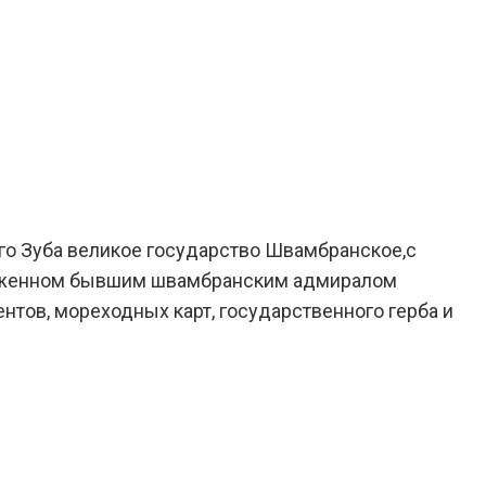
го Зуба великое государство Швамбранское,с
зложенном бывшим швамбранским адмиралом
ов, мореходных карт, государственного герба и