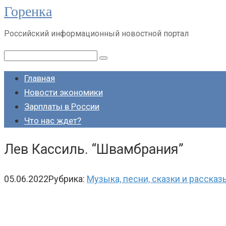
Горенка
Перейти
к
Российский информационный новостной портал
контенту
Поиск:
Главная
Новости экономики
Зарплаты в России
Что нас ждет?
Лев Кассиль. “Швамбрания”
05.06.2022
Рубрика:
Музыка, песни, сказки и рассказ