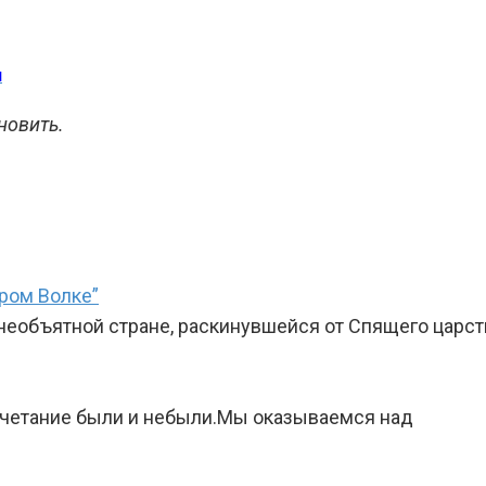
я
новить.
ром Волке”
необъятной стране, раскинувшейся от Спящего царст
сочетание были и небыли.Мы оказываемся над