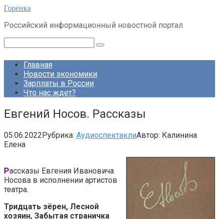
Перейти
Горенка
к
Российский информационный новостной портал
контенту
Поиск:
Главная
Новости экономики
Зарплаты в России
Что нас ждет?
Евгений Носов. Рассказы
05.06.2022
Рубрика:
Аудиоспектакли
Автор:
Калинина
Елена
Р
ассказы Евгения Ивановича
Носова в исполнении артистов
театра.
Тридцать зёрен, Лесной
хозяин, Забытая страничка