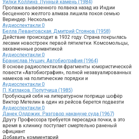
Уилки Коллинз. Лунный камень (1984)
Пропажа вывезенного полвека назад из Индии
бесценного желтого алмаза лишила покоя семью
Вериндер. Несколько
Аудиоспектакли
0
Белла Левантовская. Дмитрий Стоянов (1958)
Действие происходит в 1932 году. Страна покрылась
лесами новостроек первой пятилетки. Комсомольцы,
захваченные романтикой
Аудиоспектакли
0
Бранислав Нушич. Автобиография (1964)
В основе радиоспектакля фрагменты юмористической
повести «Автобиография», полной незавуалированных
намеков на политические порядки и
Аудиоспектакли
0
П. Катлаков. Попутчица (1985)
Пробующий себя на литературном поприще шофёр
Виктор Метелин в один из рейсов берется подвезти
Аудиоспектакли
0
Данек Олдржих. Разговор накануне суда (1967)
Другу Профессора требуется пересадка почки, в это
время в клинику поступает смертельно раненый
официант
Добавить комментарий