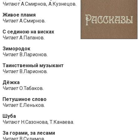
Читают
А.Смирнов, А.Кузнецов.
Живое пламя
Читает
А.Смирнов.
С сединою на висках
Читает
А.Папанов.
Зимородок
Читает
В.Ларионов.
Таинственный музыкант
Читает
В.Ларионов.
Дёжка
Читает
О.Табаков.
Петушиное слово
Читает
Е.Леньков.
Шуба
Читают
Н.Сазонова, Т.Канаева.
За горами, за лесами
Читает
В.Сулимов.