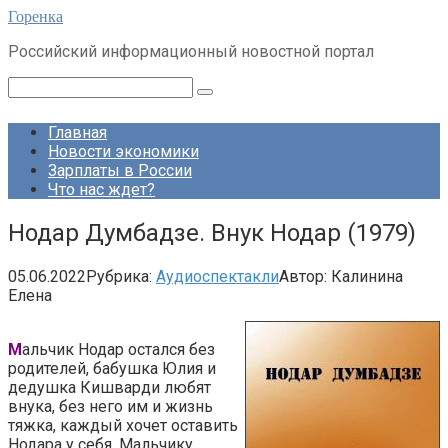
Перейти
Горенка
к
Российский информационный новостной портал
контенту
Поиск:
Главная
Новости экономики
Зарплаты в России
Что нас ждет?
Нодар Думбадзе. Внук Нодар (1979)
05.06.2022
Рубрика:
Аудиоспектакли
Автор:
Калинина
Елена
М
альчик Нодар остался без
родителей, бабушка Юлия и
дедушка Кишварди любят
внука, без него им и жизнь
тяжка, каждый хочет оставить
Нодара у себя. Мальчику