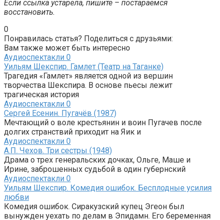
Если ссылка устарела, пишите – постараемся
восстановить.
0
Понравилась статья? Поделиться с друзьями:
Вам также может быть интересно
Аудиоспектакли
0
Уильям Шекспир. Гамлет (Театр на Таганке)
Трагедия «Гамлет» является одной из вершин
творчества Шекспира. В основе пьесы лежит
трагическая история
Аудиоспектакли
0
Сергей Есенин. Пугачёв (1987)
Мечтающий о воле крестьянин и воин Пугачев после
долгих странствий приходит на Яик и
Аудиоспектакли
0
А.П. Чехов. Три сестры (1948)
Драма о трех генеральских дочках, Ольге, Маше и
Ирине, заброшенных судьбой в один губернский
Аудиоспектакли
0
Уильям Шекспир. Комедия ошибок. Бесплодные усилия
любви
Комедия ошибок. Сиракузский купец Эгеон был
вынужден уехать по делам в Эпидамн. Его беременная