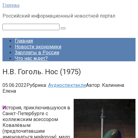
Перейти
Горенка
к
Российский информационный новостной портал
контенту
Поиск:
Главная
Новости экономики
Зарплаты в России
Что нас ждет?
Н.В. Гоголь. Нос (1975)
05.06.2022
Рубрика:
Аудиоспектакли
Автор:
Калинина
Елена
И
стория, приключившуюся в
Санкт-Петербурге с
коллежским асессором
Ковалёвым
(предпочитавшим
именоваться майором): мало