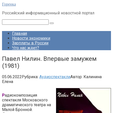
Перейти
Горенка
к
Российский информационный новостной портал
контенту
Поиск:
Главная
Новости экономики
Зарплаты в России
Что нас ждет?
Павел Нилин. Впервые замужем
(1981)
05.06.2022
Рубрика:
Аудиоспектакли
Автор:
Калинина
Елена
Р
адиокомпозиция
спектакля Московского
драматического театра на
Малой Бронной.