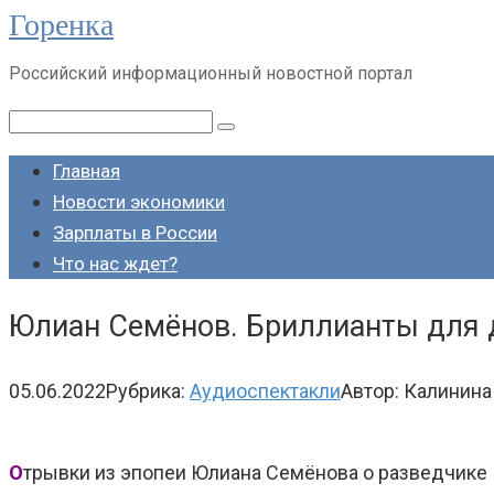
Горенка
Перейти
к
Российский информационный новостной портал
контенту
Поиск:
Главная
Новости экономики
Зарплаты в России
Что нас ждет?
Юлиан Семёнов. Бриллианты для д
05.06.2022
Рубрика:
Аудиоспектакли
Автор:
Калинина
О
трывки из эпопеи Юлиана Семёнова о разведчике Ис