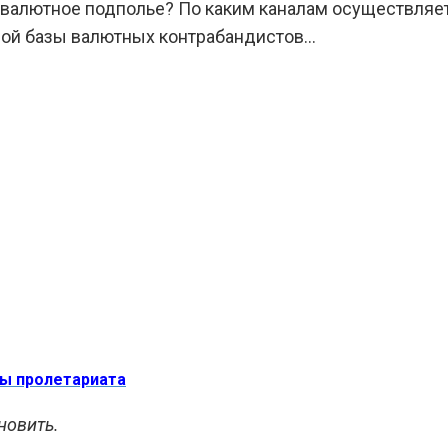
 валютное подполье? По каким каналам осуществляет
чной базы валютных контрабандистов…
ры пролетариата
новить.