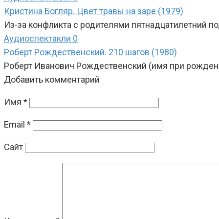
Кристина Богляр. Цвет травы на заре (1979)
Из-за конфликта с родителями пятнадцатилетний по
Аудиоспектакли
0
Роберт Рождественский. 210 шагов (1980)
Роберт Иванович Рождественский (имя при рождени
Добавить комментарий
Имя
*
Email
*
Сайт