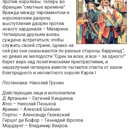
против королевы. Теперь во
Франции “смутные времена”.
Вражда между парламентом и
королевским двором,
выступления дворян против
нового кардинала – Мазарини…
Четверым друзьям вновь
суждено встретиться, чтобы
служить своей стране, однако на
сей раз они оказываются по разные стороны баррикад”,
но девиз их молодости “Один за всех, и все – за одного!”
берет верх над политическими пристрастиями, и
неразлучная четверка вместе пытается спасти от казни
благородного и несчастного короля Карла I.
Постановка:
Николай Грунин.
Действующие лица и исполнители:
Д`Артаньян – Евгений Киндинов
Атос – Николай Пеньков
Арамис – Алексей Шейнин
Портос – Александр Галевский
Герцог де Бофор – Геннадий Фролов
Мордаунт – Владимир Вихров