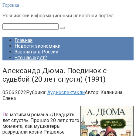
Перейти
Горенка
к
Российский информационный новостной портал
контенту
Поиск:
Главная
Новости экономики
Зарплаты в России
Что нас ждет?
Александр Дюма. Поединок с
судьбой (20 лет спустя) (1991)
05.06.2022
Рубрика:
Аудиоспектакли
Автор:
Калинина
Елена
П
о мотивам романа «Двадцать
лет спустя». Прошло 20 лет с того
момента, как мушкетеры
разрушили козни Ришелье