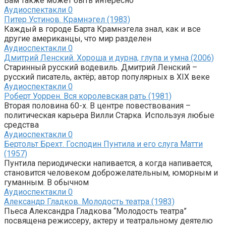
Вам также может быть интересно
Аудиоспектакли
0
Питер Устинов. Крамнэгел (1983)
Каждый в городе Барта Крамнэгела знал, как и все
другие американцы, что мир разделен
Аудиоспектакли
0
Дмитрий Ленский. Хороша и дурна, глупа и умна (2006)
Старинный русский водевиль. Дмитрий Ленский –
русский писатель, актёр; автор популярных в XIX веке
Аудиоспектакли
0
Роберт Уоррен. Вся королевская рать (1981)
Вторая половина 60-х. В центре повествования –
политическая карьера Вилли Старка. Используя любые
средства
Аудиоспектакли
0
Бертольт Брехт. Господин Пунтила и его слуга Матти
(1957)
Пунтила периодически напивается, а когда напивается,
становится человеком доброжелательным, юморным и
гуманным. В обычном
Аудиоспектакли
0
Александр Гладков. Молодость театра (1983)
Пьеса Александра Гладкова “Молодость театра”
посвящена режиссеру, актеру и театральному деятелю