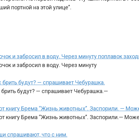
ший портной на этой улице”.
чок и забросил в воду. Через минуту поплавок заход
чок и забросил в воду. Через минуту
ас брить будут? — спрашивает Чебурашка.
с брить будут? — спрашивает Чебурашка.—
т книгу Брема “Жизнь животных”. Заспорили. — Може
ют книгу Брема “Жизнь животных”. Заспорили.— Мож
щи спрашивают, что с ним.