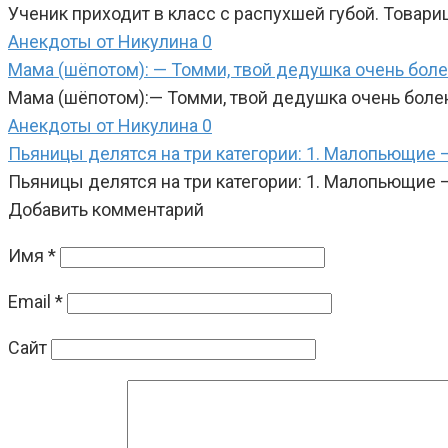
Ученик приходит в класс с распухшей губой. Товари
Анекдоты от Никулина
0
Мама (шёпотом): — Томми, твой дедушка очень бол
Мама (шёпотом):— Томми, твой дедушка очень боле
Анекдоты от Никулина
0
Пьяницы делятся на три категории: 1. Малопьющие —
Пьяницы делятся на три категории: 1. Малопьющие —
Добавить комментарий
Имя
*
Email
*
Сайт