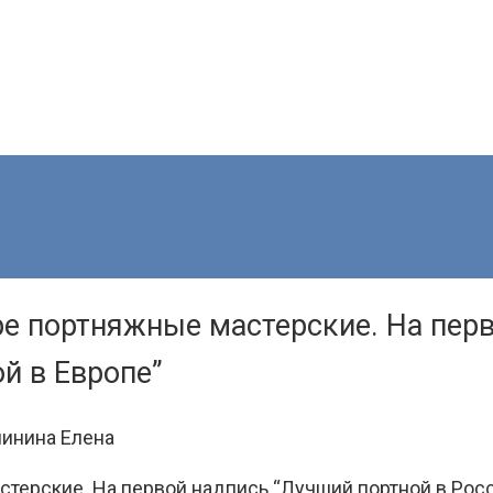
ре портняжные мастерские. На пер
ой в Европе”
инина Елена
ерские. На первой надпись “Лучший портной в России