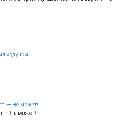
ил ходуном.
т! — Не может!
ет!— Не может!—