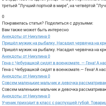
третьей “Лучший портной в мире”, на четвёртой “Луч
0
Понравилась статья? Поделиться с друзьями:
Вам также может быть интересно
Анекдоты от Никулина
0
Пришёл мужик на рыбалку. Насадил червячка на крю
Пришёл мужик на рыбалку. Насадил червячка на крю
Анекдоты от Никулина
0
Гена с Чебурашкой сидят в военкомате. — Гена! А н
Гена с Чебурашкой сидят в военкомате.— Гена! А на
Анекдоты от Никулина
0
Совсем маленькие мальчик и девочка рассматриваю
Совсем маленькие мальчик и девочка рассматрива
Анекдоты от Никулина
0
Ученик приходит в класс с распухшей губой. Товари