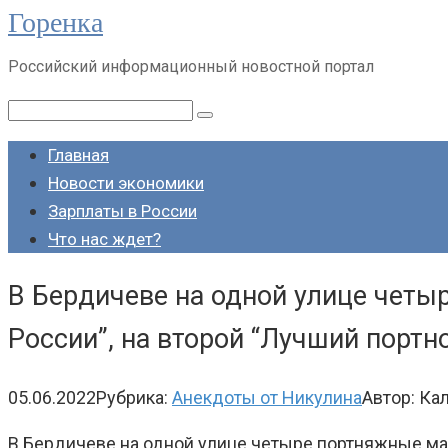
Горенка
Перейти
к
Российский информационный новостной портал
контенту
Поиск:
Главная
Новости экономики
Зарплаты в России
Что нас ждет?
В Бердичеве на одной улице четы
России”, на второй “Лучший портн
05.06.2022
Рубрика:
Анекдоты от Никулина
Автор:
Кал
В Бердичеве на одной улице четыре портняжные маст