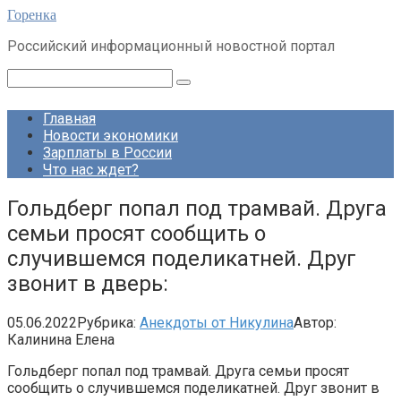
Перейти
Горенка
к
Российский информационный новостной портал
контенту
Поиск:
Главная
Новости экономики
Зарплаты в России
Что нас ждет?
Гольдберг попал под трамвай. Друга
семьи просят сообщить о
случившемся поделикатней. Друг
звонит в дверь:
05.06.2022
Рубрика:
Анекдоты от Никулина
Автор:
Калинина Елена
Гольдберг попал под трамвай. Друга семьи просят
сообщить о случившемся поделикатней. Друг звонит в