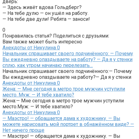
дверь:
— Здесь живёт вдова Гольдберг?
— На тебе дулю — он ушёл на работу.
— На тебе две дули! Ребята — заноси!
0
Понравилась статья? Поделиться с друзьями:
Вам также может быть интересно
Анекдоты от Никулина
0
Начальник спрашивает своего подчинённого: — Почему
Вы ежедневно опаздываете на работу? — Да я у стенки
сплю, как утром начинаю перелезать…
Начальник спрашивает своего подчинённого:— Почему
Вы ежедневно опаздываете на работу?— Да я у стенки
Анекдоты от Никулина
0
Жена: — Мне сегодня в метро трое мужчин уступили
место. Муж: — И тебе хватило?
Жена:— Мне сегодня в метро трое мужчин уступили
место.Муж: — И тебе хватило?
Анекдоты от Никулина
0
— Маэстро! — обращается дама к художнику. — Вы
можете нарисовать мой портрет в обнажённом виде? —
Нет ничего проще
— Маэстро! — обращается дама к художнику. — Вы