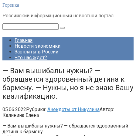
Перейти
Горенка
к
Российский информационный новостной портал
контенту
Поиск:
Главная
Новости экономики
Зарплаты в России
Что нас ждет?
— Вам вышибалы нужны? —
обращается здоровенный детина к
бармену. — Нужны, но я не знаю Вашу
квалификацию.
05.06.2022
Рубрика:
Анекдоты от Никулина
Автор:
Калинина Елена
— Вам вышибалы нужны? — обращается здоровенный
детина к бармену.