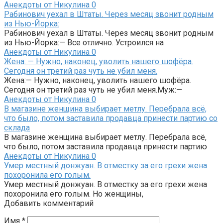
Анекдоты от Никулина
0
Рабинович уехал в Штаты. Через месяц звонит родным
из Нью-Йорка:
Рабинович уехал в Штаты. Через месяц звонит родным
из Нью-Йорка:— Все отлично. Устроился на
Анекдоты от Никулина
0
Жена: — Нужно, наконец, уволить нашего шофёра.
Сегодня он третий раз чуть не убил меня.
Жена:— Нужно, наконец, уволить нашего шофёра.
Сегодня он третий раз чуть не убил меня.Муж:—
Анекдоты от Никулина
0
В магазине женщина выбирает метлу. Перебрала всё,
что было, потом заставила продавца принести партию со
склада
В магазине женщина выбирает метлу. Перебрала всё,
что было, потом заставила продавца принести партию
Анекдоты от Никулина
0
Умер местный донжуан. В отместку за его грехи жена
похоронила его голым.
Умер местный донжуан. В отместку за его грехи жена
похоронила его голым. Но женщины,
Добавить комментарий
Имя
*