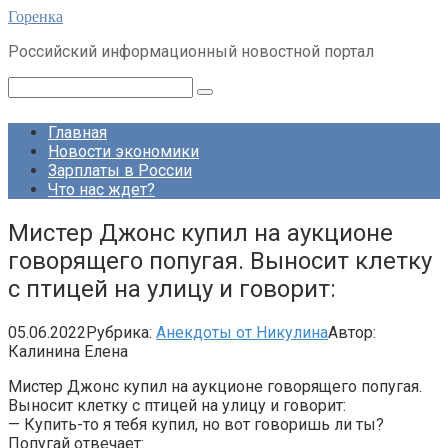
Перейти
Горенка
к
Российский информационный новостной портал
контенту
Поиск:
Главная
Новости экономики
Зарплаты в России
Что нас ждет?
Мистер Джонс купил на аукционе
говорящего попугая. Выносит клетку
с птицей на улицу и говорит:
05.06.2022
Рубрика:
Анекдоты от Никулина
Автор:
Калинина Елена
Мистер Джонс купил на аукционе говорящего попугая.
Выносит клетку с птицей на улицу и говорит:
— Купить-то я тебя купил, но вот говоришь ли ты?
Попугай отвечает: