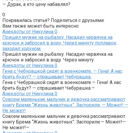
— Дурак, а кто цену набавлял?
0
Понравилась статья? Поделиться с друзьями:
Вам также может быть интересно
Анекдоты от Никулина
0
Пришёл мужик на рыбалку. Насадил червячка на
крючок и забросил в воду. Через минуту поплавок
заходил ходуном.
Пришёл мужик на рыбалку. Насадил червячка на
крючок и забросил в воду. Через минуту
Анекдоты от Никулина
0
Гена с Чебурашкой сидят в военкомате. — Гена! А нас
брить будут? — спрашивает Чебурашка.
Гена с Чебурашкой сидят в военкомате.— Гена! А нас
брить будут? — спрашивает Чебурашка.—
Анекдоты от Никулина
0
Совсем маленькие мальчик и девочка рассматривают
книгу Брема “Жизнь животных”. Заспорили. — Может! —
Не может!
Совсем маленькие мальчик и девочка рассматривают
книгу Брема “Жизнь животных”. Заспорили.— Может!—
Не может!—