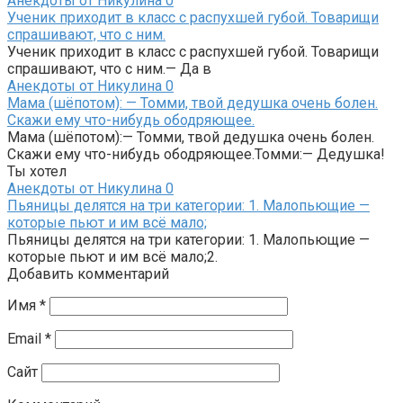
Анекдоты от Никулина
0
Ученик приходит в класс с распухшей губой. Товарищи
спрашивают, что с ним.
Ученик приходит в класс с распухшей губой. Товарищи
спрашивают, что с ним.— Да в
Анекдоты от Никулина
0
Мама (шёпотом): — Томми, твой дедушка очень болен.
Скажи ему что-нибудь ободряющее.
Мама (шёпотом):— Томми, твой дедушка очень болен.
Скажи ему что-нибудь ободряющее.Томми:— Дедушка!
Ты хотел
Анекдоты от Никулина
0
Пьяницы делятся на три категории: 1. Малопьющие —
которые пьют и им всё мало;
Пьяницы делятся на три категории: 1. Малопьющие —
которые пьют и им всё мало;2.
Добавить комментарий
Имя
*
Email
*
Сайт