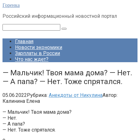
Перейти
Горенка
к
Российский информационный новостной портал
контенту
Поиск:
Главная
Новости экономики
Зарплаты в России
Что нас ждет?
— Мальчик! Твоя мама дома? — Нет.
— А папа? — Нет. Тоже спрятался.
05.06.2022
Рубрика:
Анекдоты от Никулина
Автор:
Калинина Елена
— Мальчик! Твоя мама дома?
— Нет.
— А папа?
— Нет. Тоже спрятался.