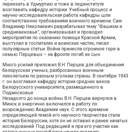
переехать в Удмуртию и тоже в пединституте
возглавить кафедру истории. Учебный процесс и
научно-исследовательская работа кафедры шли
соответственно требованиям военного времени. Сам
Владимир Николаевич разрабатывал тему “Фашизм и
средневековье”, организовывал и проводил
мероприятия по оказанию помощи Красной Армии,
выступал в госпиталях и воинских частях, писал
популярные статьи. Война принесла огромное горе в
семью Перцевых – на фронте погиб их сын.
Много усилий приложил В.Н. Перцев для объединения
белорусских ученых, разбросанных военным
лихолетьем по разным уголкам страны. В сентябре 1943
г. он возглавил кафедру истории средних веков
Белорусского университета, размещенного в
Подмосковье.
Незадолго до конца войны В.Н. Перцев вернулся в
Минск и энергично включился в работу по
возрождению Академии наук. С этого времени
определяющей темой его научного творчества стала
история Белоруссии, хотя он не оставил и ранее начатых
исследований. Под редакцией и при его участии как
автора ученые республики начали издавать