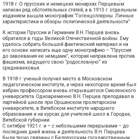
1918 г. О прусских и немецких монархах Перцевым
написан ряд обстоятельных статей, а в 1913 г. отдельным
изданием вышла монография “Гогенцоллерны. Личные
характеристики и обзоры политической деятельности”.
К истории Пруссии и Германии В.Н. Перцев вновь
обратился в годы Великой Отечественной войны. Ему
удалось собрать большой фактический материал и на
его основе написать еще одну монографию – “Пруссия
до завоевания ее немцами”, которая направлена против
фашизма, ведущего свою “родословную” из
средневековья.
В 1918 г. ученый получил место в Московском
педагогическом институте, а через некоторое время был
избран профессором вновь открывшегося Смоленского
университета. Одновременно В.Н. Перцев преподавал в
партийной школе при Оршанском пролетарском
университете, в Витебском институте народного
образования и на курсах для учителей школ в Городке,
Витебской губернии.
С октябре 1921 г. и – с небольшими перерывами – до
последних дней жизнь и деятельность В.Н. Перцева
были тесно связаны с Белорусским государственным