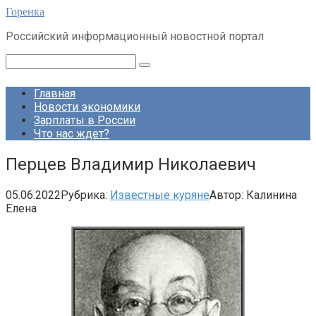
Перейти
Горенка
к
Российский информационный новостной портал
контенту
Поиск:
Главная
Новости экономики
Зарплаты в России
Что нас ждет?
Перцев Владимир Николаевич
05.06.2022
Рубрика:
Известные куряне
Автор:
Калинина
Елена