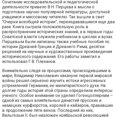
Сочетание исследовательской и педагогической
деятельности привело В.Н. Перцева к мысли о
подготовке научно-популярной литературы, доступной
учащимся и массовому читателю. Так вышли в свет
“Очерки всеобщей истории”, переиздававшиеся еще два
раза. Книга сыграла положительную роль в
распространении исторических знаний, а в первые годы
Советской власти служила учебником в школах и вузах.
Перцевым были написаны также учебные пособия по
истории Древней Греции и Древнего Рима, десятки
рецензий на научные и художественные произведения
исторического содержания. Его работы заметил и
использовал Г.В. Плеханов.
Внимательно следя за процессами, происходившими в
мире, Владимир Николаевич накануне первой мировой
войны решил серьезно изучить истоки агрессивных
устремлений Германии, ее милитаристского духа. На
долгие годы история этой страны определила интересы
ученого. Особое внимание он уделил Гогенцоллернам –
одной из самых влиятельных династий прусских и
немецких курфюрстов, королей и кайзеров, правивших
в продолжение пяти веков. Последний из них,
Вильгельм II, был низложен ноябрьской революцией