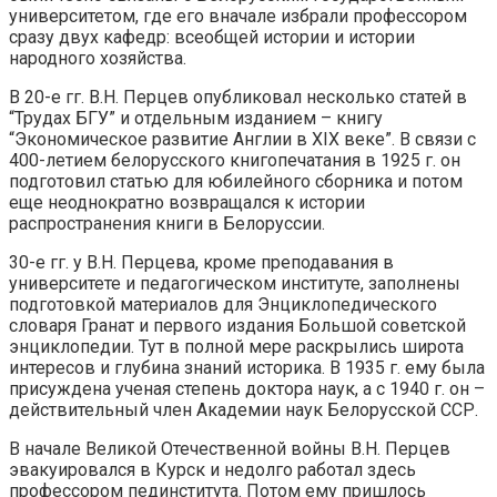
университетом, где его вначале избрали профессором
сразу двух кафедр: всеобщей истории и истории
народного хозяйства.
В 20-е гг. В.Н. Перцев опубликовал несколько статей в
“Трудах БГУ” и отдельным изданием – книгу
“Экономическое развитие Англии в XIX веке”. В связи с
400-летием белорусского книгопечатания в 1925 г. он
подготовил статью для юбилейного сборника и потом
еще неоднократно возвращался к истории
распространения книги в Белоруссии.
30-е гг. у В.Н. Перцева, кроме преподавания в
университете и педагогическом институте, заполнены
подготовкой материалов для Энциклопедического
словаря Гранат и первого издания Большой советской
энциклопедии. Тут в полной мере раскрылись широта
интересов и глубина знаний историка. В 1935 г. ему была
присуждена ученая степень доктора наук, а с 1940 г. он –
действительный член Академии наук Белорусской ССР.
В начале Великой Отечественной войны В.Н. Перцев
эвакуировался в Курск и недолго работал здесь
профессором пединститута. Потом ему пришлось