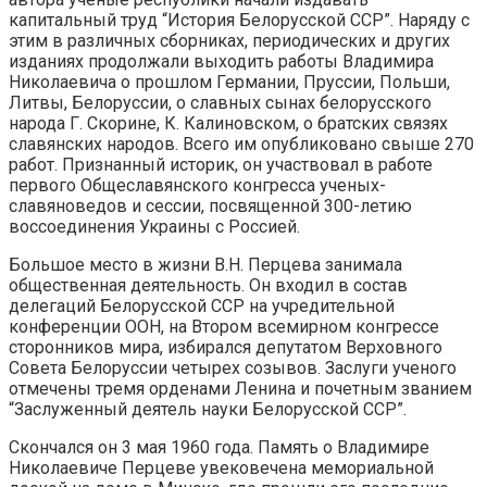
капитальный труд “История Белорусской ССР”. Наряду с
этим в различных сборниках, периодических и других
изданиях продолжали выходить работы Владимира
Николаевича о прошлом Германии, Пруссии, Польши,
Литвы, Белоруссии, о славных сынах белорусского
народа Г. Скорине, К. Калиновском, о братских связях
славянских народов. Всего им опубликовано свыше 270
работ. Признанный историк, он участвовал в работе
первого Общеславянского конгресса ученых-
славяноведов и сессии, посвященной 300-летию
воссоединения Украины с Россией.
Большое место в жизни В.Н. Перцева занимала
общественная деятельность. Он входил в состав
делегаций Белорусской ССР на учредительной
конференции ООН, на Втором всемирном конгрессе
сторонников мира, избирался депутатом Верховного
Совета Белоруссии четырех созывов. Заслуги ученого
отмечены тремя орденами Ленина и почетным званием
“Заслуженный деятель науки Белорусской ССР”.
Скончался он 3 мая 1960 года. Память о Владимире
Николаевиче Перцеве увековечена мемориальной