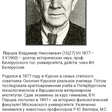
П
ерцев Владимир Николаевич (15(27).VII.1877 –
3.V.1960) – доктор исторических наук, проф.
Белорусского гос. университета, действ. член АН
Белоруссии.
Родился в 1877 году в Курске в семье статского
советника. Окончил Курское реальное училище. Потом
последовала кратковременная учеба в Петербургском
технологическом и Варшавском ветеринарном
институтах. Сдав экзамены за курс гимназии, В.Н.
Перцев поступил в 1897 г. на историко-филологический
факультет Московского университета. Увлеченно
занимался у известных профессоров Р.Ю. Виппера, М.С.