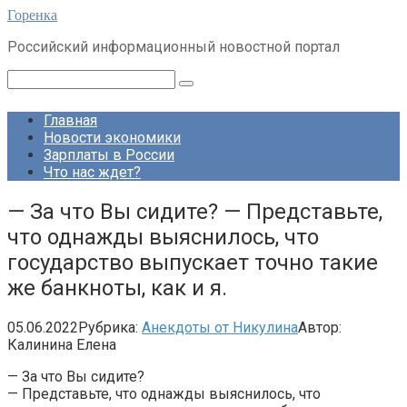
Перейти
Горенка
к
Российский информационный новостной портал
контенту
Поиск:
Главная
Новости экономики
Зарплаты в России
Что нас ждет?
— За что Вы сидите? — Представьте,
что однажды выяснилось, что
государство выпускает точно такие
же банкноты, как и я.
05.06.2022
Рубрика:
Анекдоты от Никулина
Автор:
Калинина Елена
— За что Вы сидите?
— Представьте, что однажды выяснилось, что