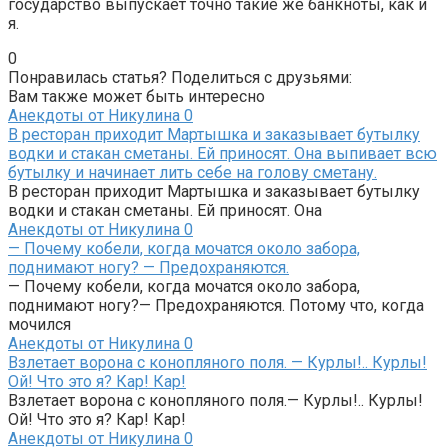
государство выпускает точно такие же банкноты, как и
я.
0
Понравилась статья? Поделиться с друзьями:
Вам также может быть интересно
Анекдоты от Никулина
0
В ресторан приходит Мартышка и заказывает бутылку
водки и стакан сметаны. Ей приносят. Она выпивает всю
бутылку и начинает лить себе на голову сметану.
В ресторан приходит Мартышка и заказывает бутылку
водки и стакан сметаны. Ей приносят. Она
Анекдоты от Никулина
0
— Почему кобели, когда мочатся около забора,
поднимают ногу? — Предохраняются.
— Почему кобели, когда мочатся около забора,
поднимают ногу?— Предохраняются. Потому что, когда
мочился
Анекдоты от Никулина
0
Взлетает ворона с конопляного поля. — Курлы!.. Курлы!
Ой! Что это я? Кар! Кар!
Взлетает ворона с конопляного поля.— Курлы!.. Курлы!
Ой! Что это я? Кар! Кар!
Анекдоты от Никулина
0