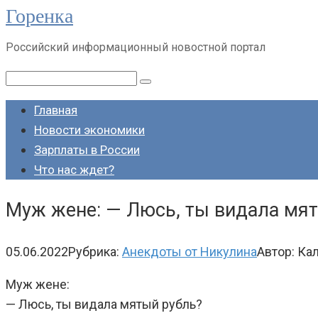
Горенка
Перейти
к
Российский информационный новостной портал
контенту
Поиск:
Главная
Новости экономики
Зарплаты в России
Что нас ждет?
Муж жене: — Люсь, ты видала мят
05.06.2022
Рубрика:
Анекдоты от Никулина
Автор:
Кал
Муж жене:
— Люсь, ты видала мятый рубль?