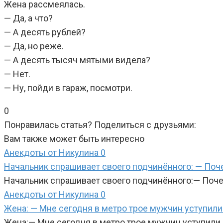
Жена рассмеялась.
— Да, а что?
— А десять рублей?
— Да, но реже.
— А десять тысяч мятыми видела?
— Нет.
— Ну, пойди в гараж, посмотри.
0
Понравилась статья? Поделиться с друзьями:
Вам также может быть интересно
Анекдоты от Никулина
0
Начальник спрашивает своего подчинённого: — Поче
Начальник спрашивает своего подчинённого:— Поче
Анекдоты от Никулина
0
Жена: — Мне сегодня в метро трое мужчин уступили 
Жена:— Мне сегодня в метро трое мужчин уступили 