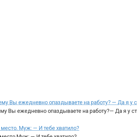
му Вы ежедневно опаздываете на работу? — Да я у с
му Вы ежедневно опаздываете на работу?— Да я у с
место. Муж: — И тебе хватило?
место.Муж: — И тебе хватило?