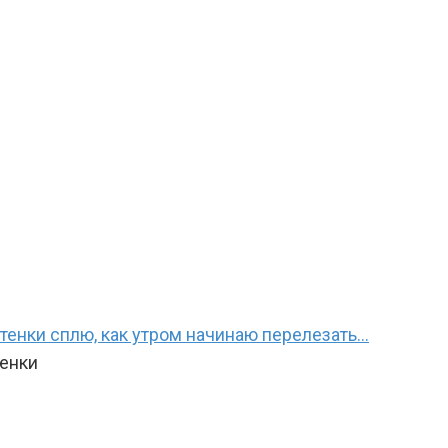
тенки сплю, как утром начинаю перелезать…
тенки