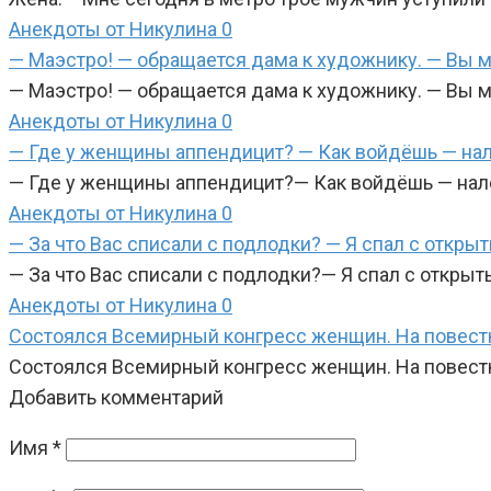
Анекдоты от Никулина
0
— Маэстро! — обращается дама к художнику. — Вы 
— Маэстро! — обращается дама к художнику. — Вы м
Анекдоты от Никулина
0
— Где у женщины аппендицит? — Как войдёшь — нал
— Где у женщины аппендицит?— Как войдёшь — нал
Анекдоты от Никулина
0
— За что Вас списали с подлодки? — Я спал с откры
— За что Вас списали с подлодки?— Я спал с откры
Анекдоты от Никулина
0
Состоялся Всемирный конгресс женщин. На повестке 
Состоялся Всемирный конгресс женщин. На повестке
Добавить комментарий
Имя
*