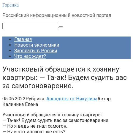
Перейти
Горенка
к
Российский информационный новостной портал
контенту
Поиск:
Главная
Новости экономики
Зарплаты в России
Что нас ждет?
Участковый обращается к хозяину
квартиры: — Та-ак! Будем судить вас
за самогоноварение.
05.06.2022
Рубрика:
Анекдоты от Никулина
Автор:
Калинина Елена
Участковый обращается к хозяину квартиры:
— Та-ак! Будем судить вас за самогоноварение.
— Но я ведь не гнал самогон.
— Ну и что, аппарат же есть?