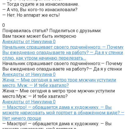
— Тогда судите и за изнасилование.
— А что, Вы кого-то изнасиловали?
— Нет. Но аппарат же есть!
0
Понравилась статья? Поделиться с друзьями:
Вам также может быть интересно
Анекдоты от Никулина
0
Начальник спрашивает своего подчинённого: — Почему
Вы ежедневно опаздываете на работу? — Да я у стенки
сплю, как утром начинаю перелезать…
Начальник спрашивает своего подчинённого:— Почему
Вы ежедневно опаздываете на работу?— Да я у стенки
Анекдоты от Никулина
0
Жена: — Мне сегодня в метро трое мужчин уступили
место. Муж: — И тебе хватило?
Жена:— Мне сегодня в метро трое мужчин уступили
место.Муж: — И тебе хватило?
Анекдоты от Никулина
0
— Маэстро! — обращается дама к художнику. — Вы
можете нарисовать мой портрет в обнажённом виде? —
Нет ничего проще
— Маэстро! — обращается дама к художнику. — Вы