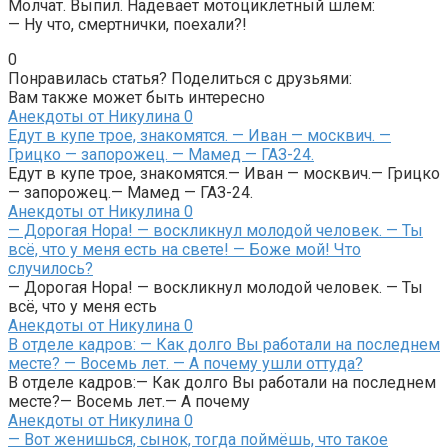
Молчат. Выпил. Надевает мотоциклетный шлем:
— Ну что, смертнички, поехали?!
0
Понравилась статья? Поделиться с друзьями:
Вам также может быть интересно
Анекдоты от Никулина
0
Едут в купе трое, знакомятся. — Иван — москвич. —
Грицко — запорожец. — Мамед — ГАЗ-24.
Едут в купе трое, знакомятся.— Иван — москвич.— Грицко
— запорожец.— Мамед — ГАЗ-24.
Анекдоты от Никулина
0
— Дорогая Нора! — воскликнул молодой человек. — Ты
всё, что у меня есть на свете! — Боже мой! Что
случилось?
— Дорогая Нора! — воскликнул молодой человек. — Ты
всё, что у меня есть
Анекдоты от Никулина
0
В отделе кадров: — Как долго Вы работали на последнем
месте? — Восемь лет. — А почему ушли оттуда?
В отделе кадров:— Как долго Вы работали на последнем
месте?— Восемь лет.— А почему
Анекдоты от Никулина
0
— Вот женишься, сынок, тогда поймёшь, что такое