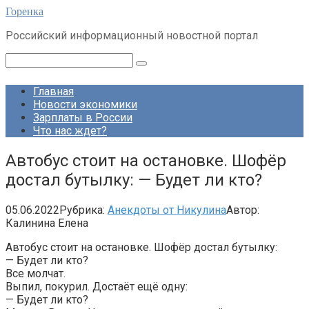
Перейти
Горенка
к
Российский информационный новостной портал
контенту
Поиск:
Главная
Новости экономики
Зарплаты в России
Что нас ждет?
Автобус стоит на остановке. Шофёр
достал бутылку: — Будет ли кто?
05.06.2022
Рубрика:
Анекдоты от Никулина
Автор:
Калинина Елена
Автобус стоит на остановке. Шофёр достал бутылку:
— Будет ли кто?
Все молчат.
Выпил, покурил. Достаёт ещё одну:
— Будет ли кто?