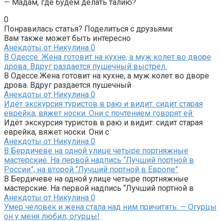
— Мадам, где будем делать талию?
0
Понравилась статья? Поделиться с друзьями:
Вам также может быть интересно
Анекдоты от Никулина
0
В Одессе. Жена готовит на кухне, а муж колет во дворе
дрова. Вдруг раздается пушечный выстрел.
В Одессе.Жена готовит на кухне, а муж колет во дворе
дрова. Вдруг раздается пушечный
Анекдоты от Никулина
0
Идёт экскурсия туристов в раю и видит: сидит старая
еврейка, вяжет носки. Они с почтением говорят ей:
Идёт экскурсия туристов в раю и видит: сидит старая
еврейка, вяжет носки. Они с
Анекдоты от Никулина
0
В Бердичеве на одной улице четыре портняжные
мастерские. На первой надпись “Лучший портной в
России”, на второй “Лучший портной в Европе”
В Бердичеве на одной улице четыре портняжные
мастерские. На первой надпись “Лучший портной в
Анекдоты от Никулина
0
Умер человек и жена стала над ним причитать: — Огурцы
он у меня любил, огурцы!