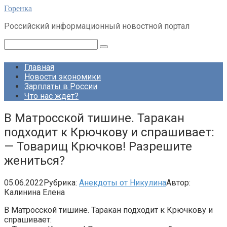
Перейти
Горенка
к
Российский информационный новостной портал
контенту
Поиск:
Главная
Новости экономики
Зарплаты в России
Что нас ждет?
В Матросской тишине. Таракан
подходит к Крючкову и спрашивает:
— Товарищ Крючков! Разрешите
жениться?
05.06.2022
Рубрика:
Анекдоты от Никулина
Автор:
Калинина Елена
В Матросской тишине. Таракан подходит к Крючкову и
спрашивает: