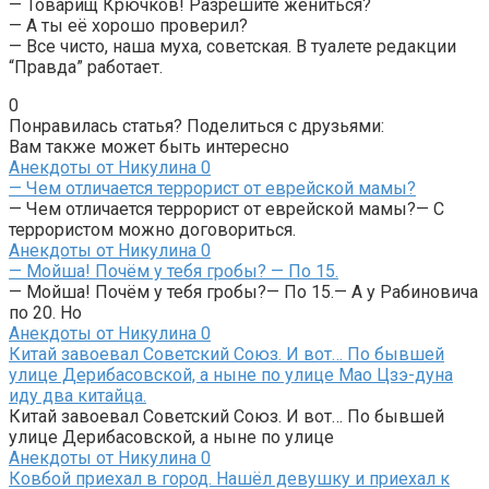
— Товарищ Крючков! Разрешите жениться?
— А ты её хорошо проверил?
— Все чисто, наша муха, советская. В туалете редакции
“Правда” работает.
0
Понравилась статья? Поделиться с друзьями:
Вам также может быть интересно
Анекдоты от Никулина
0
— Чем отличается террорист от еврейской мамы?
— Чем отличается террорист от еврейской мамы?— С
террористом можно договориться.
Анекдоты от Никулина
0
— Мойша! Почём у тебя гробы? — По 15.
— Мойша! Почём у тебя гробы?— По 15.— А у Рабиновича
по 20. Но
Анекдоты от Никулина
0
Китай завоевал Советский Союз. И вот… По бывшей
улице Дерибасовской, а ныне по улице Мао Цзэ-дуна
иду два китайца.
Китай завоевал Советский Союз. И вот… По бывшей
улице Дерибасовской, а ныне по улице
Анекдоты от Никулина
0
Ковбой приехал в город. Нашёл девушку и приехал к