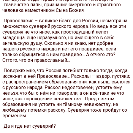
главенство папы, признание смертного и страстного
человека наместником Сына Божия.
Православие – великое благо для России, несмотря на
множество суеверий русского народа. Но ведь все эти
суеверия не что иное, как простодушный лепет
младенца, ещё неразумного, но имеющего в себе
ангельскую душу. Сколько я ни знаю, нет добрее
нашего русского народа и нет его правдивее, если
только обращаться с ним правдиво… А отчего это?
Оттого, что он православный…
Поверьте мне, что Россия погибнет только тогда, когда
иссякнет в ней Православие… Расколы – вздор, пустяки;
с распространением образования они, как пыль, свеются
с русского народа. Раскол недолговечен, устоять ему
нельзя; что бы о нём ни говорили, а он всё-таки не что
иное, как порождение невежества… Пред светом
образования не устоять ни тёмному невежеству, не
любящему потёмки расколу. Суеверия тоже пройдут со
временем.
Да и где нет суеверий?