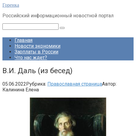
Перейти
Горенка
к
Российский информационный новостной портал
контенту
Поиск:
Главная
Новости экономики
Зарплаты в России
Что нас ждет?
В.И. Даль (из бесед)
05.06.2022
Рубрика:
Православная страница
Автор:
Калинина Елена