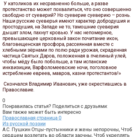
У католиков их несравненно больше, а разве
протестанство может похвалиться, что оно совершенно
свободно от суеверий? Но суеверие суеверию – рознь.
Наши русские суеверья имеют характер добродушия и
простодушия, на Западе не то; тамошние суеверия
дышат злом, пахнут кровью. У нас непомерное,
превышающее церковный закон почитание икон,
благовещенская просфора, рассеянная вместе с
хлебными зёрнами по полю ради урожая, скраденная
частица Святых Даров, положенная в пчелиный улей,
чтобы мёду было побольше, а там испанские
инквизиции, Варфоломеевские ночи, поголовное
истребление евреев, мавров, казни протестантов!»
Скончался Владимир Иванович, уже окрестившись в
Православие.
0
Понравилась статья? Поделиться с друзьями:
Вам также может быть интересно
Православная страница
0
Из русской поэзии
А.С. Пушкин Отцы-пустынники и жены непорочны, Чтоб
сердцем возлетать во области заочны, Чтоб укреплять