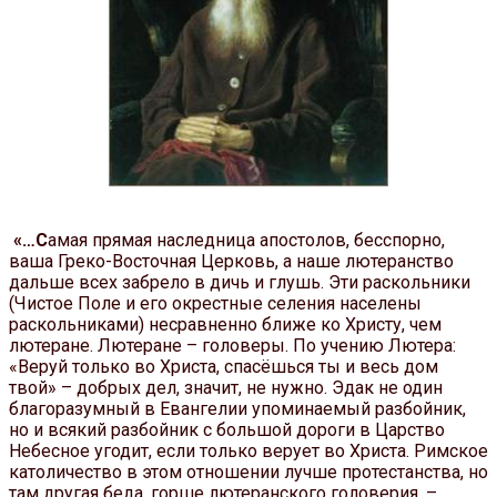
«…С
амая прямая наследница апостолов, бесспорно,
ваша Греко-Восточная Церковь, а наше лютеранство
дальше всех забрело в дичь и глушь. Эти раскольники
(Чистое Поле и его окрестные селения населены
раскольниками) несравненно ближе ко Христу, чем
лютеране. Лютеране – головеры. По учению Лютера:
«Веруй только во Христа, спасёшься ты и весь дом
твой»
–
добрых дел, значит, не нужно. Эдак не один
благоразумный в Евангелии упоминаемый разбойник,
но и всякий разбойник с большой дороги в Царство
Небесное угодит, если только верует во Христа. Римское
католичество в этом отношении лучше протестанства, но
там другая беда, горше лютеранского головерия,
–