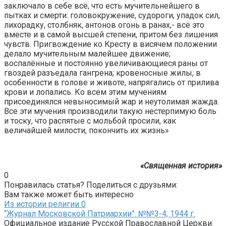
заключало в себе всё, что есть мучительнейшего в
пытках и смерти: головокружение, судороги, упадок сил,
лихорадку, столбняк, антонов огонь в ранах,- всё это
вместе и в самой высшей степени, притом без лишения
чувств. Пригвождение ко Кресту в висячем положении
делало мучительным малейшее движение;
воспалённые и постоянно увеличивающиеся раны от
гвоздей разъедала гангрена; кровеносные жилы, в
особенности в голове и животе, напрягались от прилива
крови и лопались. Ко всем этим мучениям
присоединялся невыносимый жар и неутолимая жажда.
Все эти мучения производили такую нестерпимую боль
и тоску, что распятые с мольбой просили, как
величайшей милости, покончить их жизнь»
«Священная история»
0
Понравилась статья? Поделиться с друзьями:
Вам также может быть интересно
Из истории религии
0
“Журнал Московской Патриархии”. №№3-4, 1944 г.
Официальное издание Русской Православной Церкви.