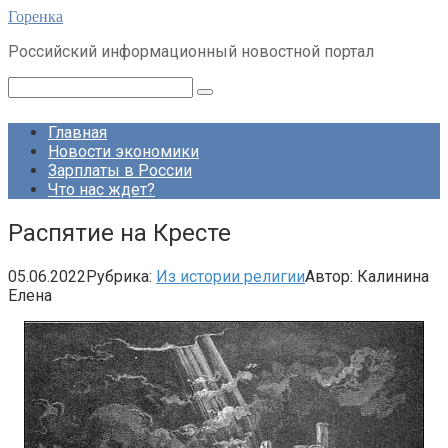
Перейти
Горенка
к
Российский информационный новостной портал
контенту
Поиск:
Главная
Новости экономики
Зарплаты в России
Что нас ждет?
Распятие на Кресте
05.06.2022
Рубрика:
Из истории религии
Автор:
Калинина
Елена