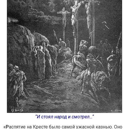
“И стоял народ и смотре
л…
“
«Р
аспятие на Кресте было самой ужасной казнью. Оно