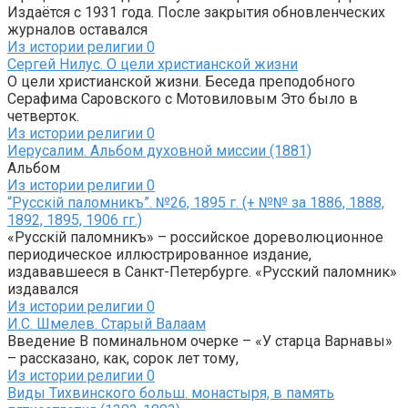
Издаётся с 1931 года. После закрытия обновленческих
журналов оставался
Из истории религии
0
Сергей Нилус. О цели христианской жизни
О цели христианской жизни. Беседа преподобного
Серафима Саровского с Мотовиловым Это было в
четверток.
Из истории религии
0
Иерусалим. Альбом духовной миссии (1881)
Альбом
Из истории религии
0
“Русскiй паломникъ”. №26, 1895 г. (+ №№ за 1886, 1888,
1892, 1895, 1906 гг.)
«Русскiй паломникъ» – российское дореволюционное
периодическое иллюстрированное издание,
издававшееся в Санкт-Петербурге. «Русский паломник»
издавался
Из истории религии
0
И.С. Шмелев. Старый Валаам
Введение В поминальном очерке – «У старца Варнавы»
– рассказано, как, сорок лет тому,
Из истории религии
0
Виды Тихвинского больш. монастыря, в память