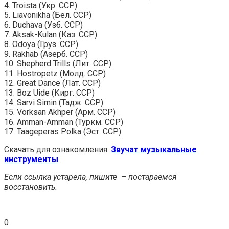
4. Troista (Укр. ССР)
5. Liavonikha (Бел. ССР)
6. Duchava (Узб. ССР)
7. Aksak-Kulan (Каз. ССР)
8. Odoya (Груз. ССР)
9. Rakhab (Азерб. ССР)
10. Shepherd Trills (Лит. ССР)
11. Hostropetz (Молд. ССР)
12. Great Dance (Лат. ССР)
13. Boz Uide (Кирг. ССР)
14. Sarvi Simin (Тадж. ССР)
15. Vorksan Akhper (Арм. ССР)
16. Amman-Amman (Туркм. ССР)
17. Taageperas Polka (Эст. ССР)
Скачать для ознакомления:
Звучат музыкальные
инструменты
Если ссылка устарела, пишите – постараемся
восстановить.
0