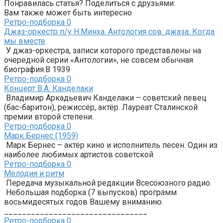
Понравилась статья? Поделиться с друзьями:
Вам также может быть интересно
Ретро-подборка
0
Джаз-оркестр п/у Н.Минха. Антология сов. джаза. Когда
мы вместе
У джаз-оркестра, записи которого представлены на
очередной серии «Антологии», не совсем обычная
биография.В 1939
Ретро-подборка
0
Концерт В.А. Канделаки
Владимир Аркадьевич Канделаки – советский певец
(бас-баритон), режиссёр, актёр. Лауреат Сталинской
премии второй степени.
Ретро-подборка
0
Марк Бернес (1959)
Марк Бернес – актёр кино и исполнитель песен. Один из
наиболее любимых артистов советской
Ретро-подборка
0
Мелодия и ритм
Передача музыкальной редакции Всесоюзного радио.
Небольшая подборка (7 выпусков) программ
восьмидесятых годов Вашему вниманию.
________________________________
Ретро-подборка
0