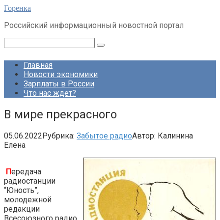
Перейти
Горенка
к
Российский информационный новостной портал
контенту
Поиск:
Главная
Новости экономики
Зарплаты в России
Что нас ждет?
В мире прекрасного
05.06.2022
Рубрика:
Забытое радио
Автор:
Калинина
Елена
П
ередача
радиостанции
“Юность”,
молодежной
редакции
Всесоюзного радио.