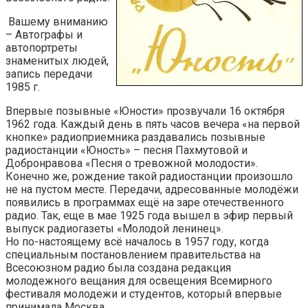
Вашему вниманию
– Автографы и
автопортреты
знаменитых людей,
запись передачи
1985 г.
Впервые позывные «Юности» прозвучали 16 октября
1962 года. Каждый день в пять часов вечера «на первой
кнопке» радиоприемника раздавались позывные
радиостанции «Юность» – песня Пахмутовой и
Добронравова «Песня о тревожной молодости».
Конечно же, рождение такой радиостанции произошло
не на пустом месте. Передачи, адресованные молодёжи
появились в программах ещё на заре отечественного
радио. Так, еще в мае 1925 года вышел в эфир первый
выпуск радиогазеты «Молодой ленинец».
Но по-настоящему всё началось в 1957 году, когда
специальным постановлением правительства на
Всесоюзном радио была создана редакция
молодежного вещания для освещения Всемирного
фестиваля молодежи и студентов, который впервые
принимала Москва.