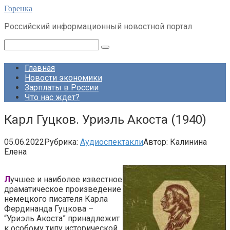
Перейти
Горенка
к
Российский информационный новостной портал
контенту
Поиск:
Главная
Новости экономики
Зарплаты в России
Что нас ждет?
Карл Гуцков. Уриэль Акоста (1940)
05.06.2022
Рубрика:
Аудиоспектакли
Автор:
Калинина
Елена
Л
учшее и наиболее известное
драматическое произведение
немецкого писателя Карла
Фердинанда Гуцкова –
“Уриэль Акоста” принадлежит
к особому типу исторической