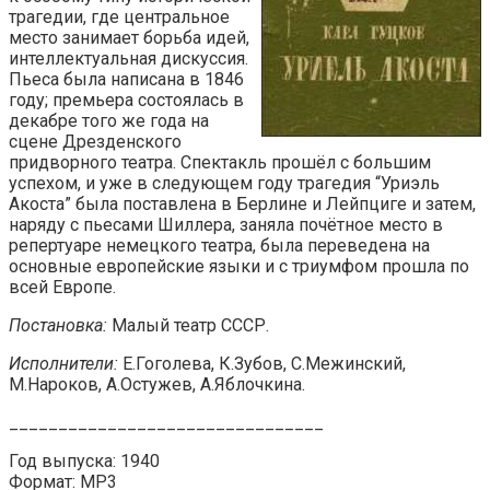
трагедии, где центральное
место занимает борьба идей,
интеллектуальная дискуссия.
Пьеса была написана в 1846
году; премьера состоялась в
декабре того же года на
сцене Дрезденского
придворного театра. Спектакль прошёл с большим
успехом, и уже в следующем году трагедия “Уриэль
Акоста” была поставлена в Берлине и Лейпциге и затем,
наряду с пьесами Шиллера, заняла почётное место в
репертуаре немецкого театра, была переведена на
основные европейские языки и с триумфом прошла по
всей Европе.
Постановка:
Малый театр СССР.
Исполнители:
Е.Гоголева, К.Зубов, С.Межинский,
М.Нароков, А.Остужев, А.Яблочкина.
________________________________
Год выпуска: 1940
Формат: MP3