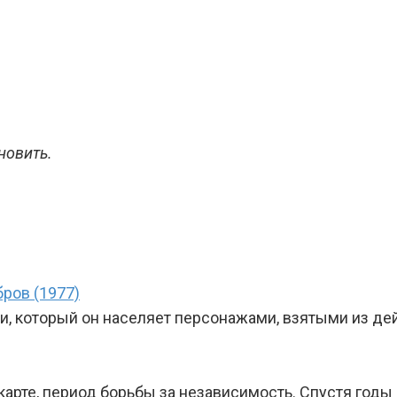
новить.
ров (1977)
, который он населяет персонажами, взятыми из де
арте, период борьбы за независимость. Спустя годы