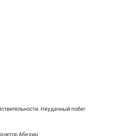
йствительности. Неудачный побег
 доктор Абедин