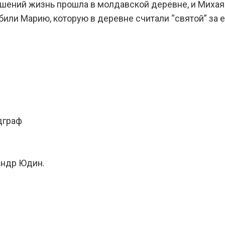
ишений жизнь прошла в молдавской деревне, и Михая
били Марию, которую в деревне считали “святой” за 
дграф
андр Юдин.