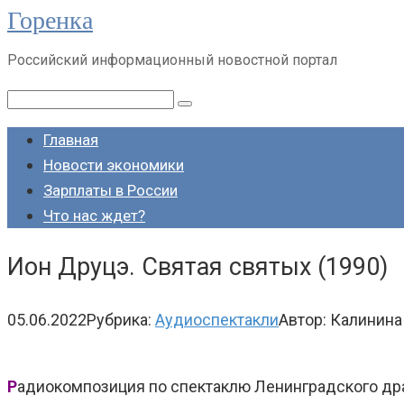
Горенка
Перейти
к
Российский информационный новостной портал
контенту
Поиск:
Главная
Новости экономики
Зарплаты в России
Что нас ждет?
Ион Друцэ. Святая святых (1990)
05.06.2022
Рубрика:
Аудиоспектакли
Автор:
Калинина
Р
адиокомпозиция по спектаклю Ленинградского дра