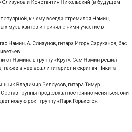
др Слизунов и Константин Никольский (в будущем
хпопулрной, к чему всегда стремился Намин,
ых музыкантов и принял с ними участие в
ас Намин, А. Слизунов, гитара Игорь Саруханов, бас
иветьев.
ли от Намина в группу «Круг». Сам Намин решил
, также в нее вошли гитарист и скрипач Никита
ишник Владимир Белоусов, гитара Тимур
 Состав группы продолжал постоянно меняться, они
здает новую рок–группу «Парк Горького».