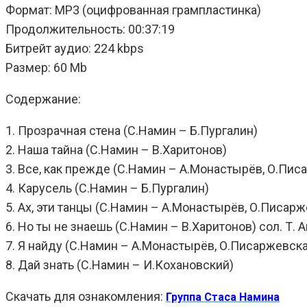
Формат: MP3 (оцифрованная грампластинка)
Продолжительность: 00:37:19
Битрейт аудио: 224 kbps
Размер: 60 Mb
Содержание:
1. Прозрачная стена (С.Намин – Б.Пургалин)
2. Наша тайна (С.Намин – В.Харитонов)
3. Все, как прежде (С.Намин – А.Монастырёв, О.Пис
4. Карусель (С.Намин – Б.Пургалин)
5. Ах, эти танцы (С.Намин – А.Монастырёв, О.Писар
6. Но ты не знаешь (С.Намин – В.Харитонов) сол. Т.
7. Я найду (С.Намин – А.Монастырёв, О.Писаржевск
8. Дай знать (С.Намин – И.Кохановский)
Скачать для ознакомления:
Группа Стаса Намина