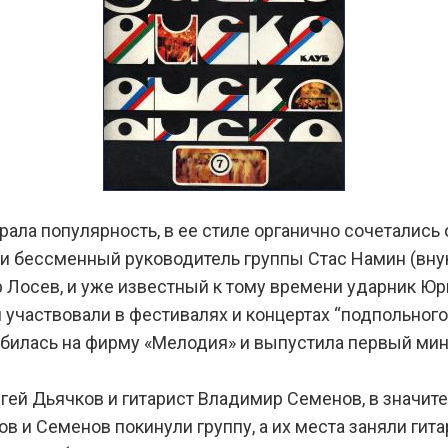
брала популярность, в ее стиле органично сочетали
и бессменный руководитель группы Стас Намин (внук 
р Лосев, и уже известный к тому времени ударник Юр
частвовали в фестивалях и концертах “подпольного”
обилась на фирму «Мелодия» и выпустила первый мин
гей Дьячков и гитарист Владимир Семенов, в значит
ов и Семенов покинули группу, а их места заняли г