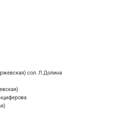
аржевская) сол. Л.Долина
жевская)
 Анциферова
ая)