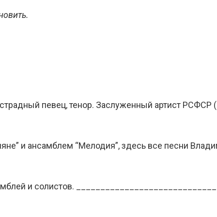
новить.
 эстрадный певец, тенор. Заслуженный артист РСФСР (
ляне” и ансамблем “Мелодия”, здесь все песни Влад
мблей и солистов. ______________________________