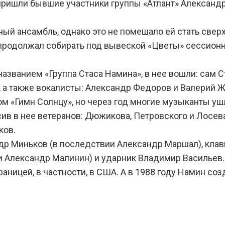
о пришли бывшие участники группы «Атлант» Алексан
ный ансамбль, однако это не помешало ей стать свер
 продолжал собирать под вывеской «Цветы» сессионн
названием «Группа Стаса Намина», в нее вошли: сам Ст
 а также вокалисты: Александр Федоров и Валерий Ж
ом «Гимн Солнцу», но через год многие музыканты уш
ив в нее ветеранов: Дюжикова, Петровского и Лосева
ков.
др Миньков (в последствии Александр Маршал), клав
 Александр Малинин) и ударник Владимир Васильев.
границей, в частности, в США. А в 1988 году Намин со