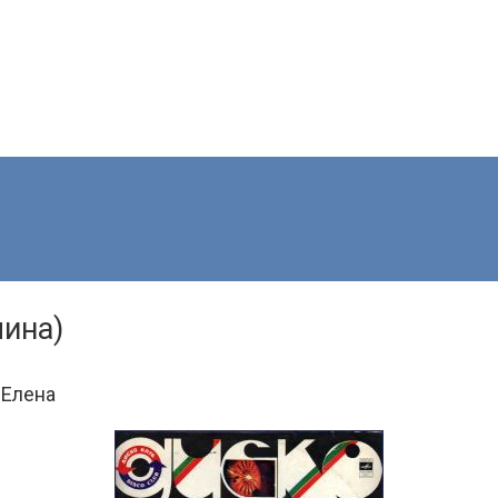
мина)
 Елена