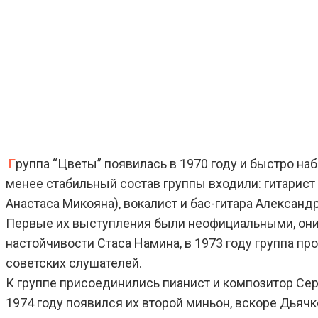
Г
руппа “Цветы” появилась в 1970 году и быстро на
менее стабильный состав группы входили: гитарист 
Анастаса Микояна), вокалист и бас-гитара Александ
Первые их выступления были неофициальными, они у
настойчивости Стаса Намина, в 1973 году группа пр
советских слушателей.
К группе присоединились пианист и композитор Сер
1974 году появился их второй миньон, вскоре Дьячк