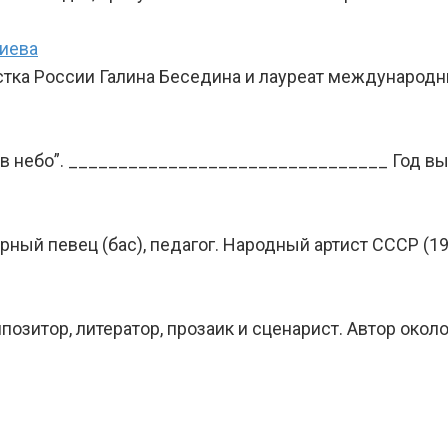
диева
тка России Галина Беседина и лауреат международн
 в небо”. ________________________________ Год в
ный певец (бас), педагог. Народный артист СССР (19
позитор, литератор, прозаик и сценарист. Автор окол