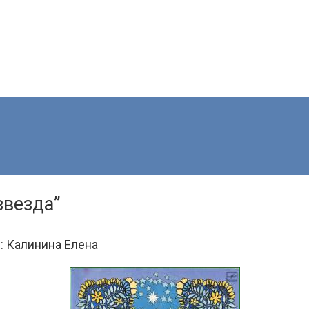
звезда”
:
Калинина Елена