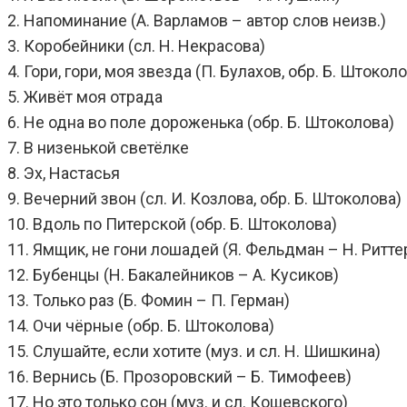
2. Напоминание (А. Варламов – автор слов неизв.)
3. Коробейники (сл. Н. Некрасова)
4. Гори, гори, моя звезда (П. Булахов, обр. Б. Штокол
5. Живёт моя отрада
6. Не одна во поле дороженька (обр. Б. Штоколова)
7. В низенькой светёлке
8. Эх, Настасья
9. Вечерний звон (сл. И. Козлова, обр. Б. Штоколова)
10. Вдоль по Питерской (обр. Б. Штоколова)
11. Ямщик, не гони лошадей (Я. Фельдман – Н. Ритте
12. Бубенцы (Н. Бакалейников – А. Кусиков)
13. Только раз (Б. Фомин – П. Герман)
14. Очи чёрные (обр. Б. Штоколова)
15. Слушайте, если хотите (муз. и сл. Н. Шишкина)
16. Вернись (Б. Прозоровский – Б. Тимофеев)
17. Но это только сон (муз. и сл. Кошевского)