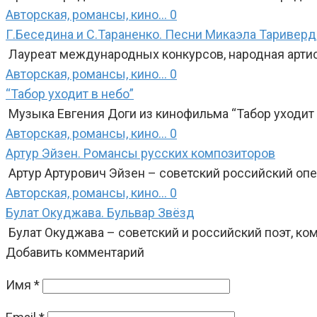
Авторская, романсы, кино...
0
Г.Беседина и С.Тараненко. Песни Микаэла Таривер
Лауреат международных конкурсов, народная артис
Авторская, романсы, кино...
0
“Табор уходит в небо”
Музыка Евгения Доги из кинофильма “Табор уходит
Авторская, романсы, кино...
0
Артур Эйзен. Романсы русских композиторов
Артур Артурович Эйзен – советский российский опер
Авторская, романсы, кино...
0
Булат Окуджава. Бульвар Звёзд
Булат Окуджава – советский и российский поэт, ком
Добавить комментарий
Имя
*