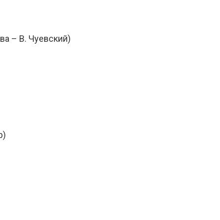
ова – В. Чуевский)
р)