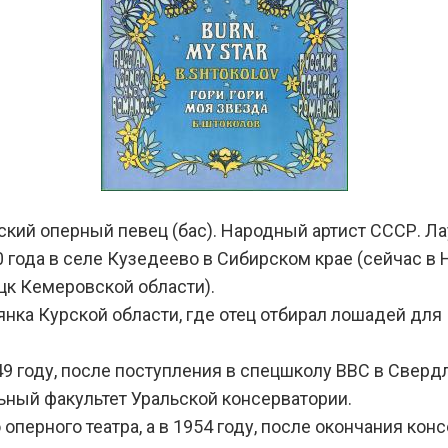
кий оперный певец (бас). Народный артист СССР. Л
года в селе Кузедеево в Сибирском крае (сейчас в
цк Кемеровской области).
янка Курской области, где отец отбирал лошадей для 
49 году, после поступления в спецшколу ВВС в Свердл
ьный факультет Уральской консерватории.
перного театра, а в 1954 году, после окончания конс