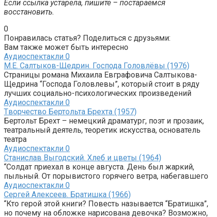
Если ссылка устарела, пишите – постараемся
восстановить.
0
Понравилась статья? Поделиться с друзьями:
Вам также может быть интересно
Аудиоспектакли
0
М.Е. Салтыков-Щедрин. Господа Головлёвы (1976)
Страницы романа Михаила Евграфовича Салтыкова-
Щедрина “Господа Головлевы”, который стоит в ряду
лучших социально-психологических произведений
Аудиоспектакли
0
Tворчество Бертольта Брехта (1957)
Бертольт Брехт – немецкий драматург, поэт и прозаик,
театральный деятель, теоретик искусства, основатель
театра
Аудиоспектакли
0
Станислав Выгодский. Хлеб и цветы (1964)
“Солдат приехал в конце августа. День был жаркий,
пыльный. От порывистого горячего ветра, набегавшего
Аудиоспектакли
0
Сергей Алексеев. Братишка (1966)
“Кто герой этой книги? Повесть называется “Братишка”,
но почему на обложке нарисована девочка? Возможно,