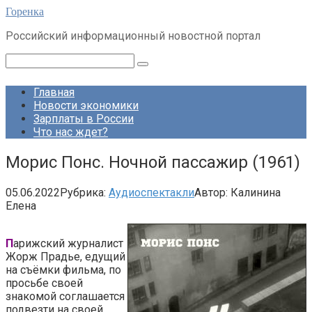
Перейти
Горенка
к
Российский информационный новостной портал
контенту
Поиск:
Главная
Новости экономики
Зарплаты в России
Что нас ждет?
Морис Понс. Ночной пассажир (1961)
05.06.2022
Рубрика:
Аудиоспектакли
Автор:
Калинина
Елена
П
арижский журналист
Жорж Прадье, едущий
на съёмки фильма, по
просьбе своей
знакомой соглашается
подвезти на своей