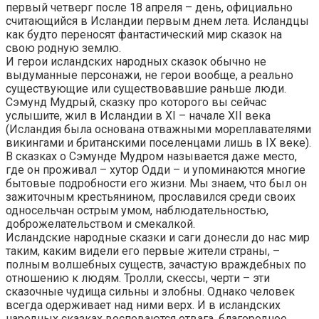
первый четверг после 18 апреля – день, официально
считающийся в Исландии первым днем лета. Исландцы
как будто переносят фантастический мир сказок на
свою родную землю.
И герои исландских народных сказок обычно не
выдуманные персонажи, не герои вообще, а реально
существующие или существовавшие раньше люди.
Сэмунд Мудрый, сказку про которого вы сейчас
услышите, жил в Исландии в ХI – начале ХII века
(Исландия была основана отважными мореплавателями
викингами и британскими поселенцами лишь в IХ веке).
В сказках о Сэмунде Мудром называется даже место,
где он проживал – хутор Одди – и упоминаются многие
бытовые подробности его жизни. Мы знаем, что был он
зажиточным крестьянином, прославился среди своих
односельчан острым умом, наблюдательностью,
доброжелательством и смекалкой.
Исландские народные сказки и саги донесли до нас мир
таким, каким видели его первые жители страны, –
полным волшебных существ, зачастую враждебных по
отношению к людям. Тролли, скессы, черти – эти
сказочные чудища сильны и злобны. Однако человек
всегда одерживает над ними верх. И в исландских
народных сказках воспеваются отвага, благородное