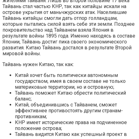
жителями Тайваня. Лишь во второй половине 17 века
Тайвань стал частью КНР, так как китайцы искали на
острове укрытия от маньчжурских атак. Населившие
Тайвань китайцы смогли дать отпор голландцам,
которые пытались силой взять себе эти земли. Позднее
покровительство над Тайванем взяла Япония в
результате войны 1895 года. Именно находясь в составе
Японии, Тайвань достиг пика своего экономического
развития. Китаю Тайвань достался в результате Второй
мировой войны.
Тайвань нужен Китаю, так как:
Китай хочет быть политически автономным
государством, имея в своем составе не только
материковые территории, но и островную;
Тайвань поможет Китаю обрести политический
баланс;
Китай, объединившись с Тайванем, сможет
эффективнее противостоять другим странам-
противникам;
КНР имеет исторические права на подчиненное
положение острова;
Тайвань видится Китаю как успешный проект в