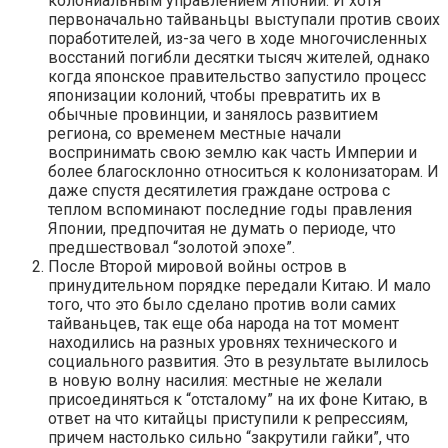
колониальным управлением Японии. И хотя
первоначально тайваньцы выступали против своих
поработителей, из-за чего в ходе многочисленных
восстаний погибли десятки тысяч жителей, однако
когда японское правительство запустило процесс
японизации колоний, чтобы превратить их в
обычные провинции, и занялось развитием
региона, со временем местные начали
воспринимать свою землю как часть Империи и
более благосклонно относиться к колонизаторам. И
даже спустя десятилетия граждане острова с
теплом вспоминают последние годы правления
Японии, предпочитая не думать о периоде, что
предшествовал “золотой эпохе”.
После Второй мировой войны остров в
принудительном порядке передали Китаю. И мало
того, что это было сделано против воли самих
тайваньцев, так еще оба народа на тот момент
находились на разных уровнях технического и
социального развития. Это в результате вылилось
в новую волну насилия: местные не желали
присоединяться к “отсталому” на их фоне Китаю, в
ответ на что китайцы приступили к репрессиям,
причем настолько сильно “закрутили гайки”, что