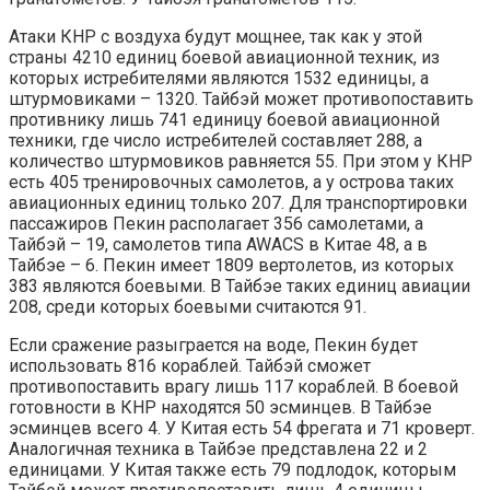
Атаки КНР с воздуха будут мощнее, так как у этой
страны 4210 единиц боевой авиационной техник, из
которых истребителями являются 1532 единицы, а
штурмовиками – 1320. Тайбэй может противопоставить
противнику лишь 741 единицу боевой авиационной
техники, где число истребителей составляет 288, а
количество штурмовиков равняется 55. При этом у КНР
есть 405 тренировочных самолетов, а у острова таких
авиационных единиц только 207. Для транспортировки
пассажиров Пекин располагает 356 самолетами, а
Тайбэй – 19, самолетов типа AWACS в Китае 48, а в
Тайбэе – 6. Пекин имеет 1809 вертолетов, из которых
383 являются боевыми. В Тайбэе таких единиц авиации
208, среди которых боевыми считаются 91.
Если сражение разыграется на воде, Пекин будет
использовать 816 кораблей. Тайбэй сможет
противопоставить врагу лишь 117 кораблей. В боевой
готовности в КНР находятся 50 эсминцев. В Тайбэе
эсминцев всего 4. У Китая есть 54 фрегата и 71 кроверт.
Аналогичная техника в Тайбэе представлена 22 и 2
единицами. У Китая также есть 79 подлодок, которым