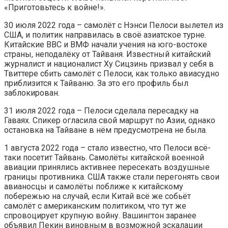
«Приготовьтесь к войне!».
30 июля 2022 года – самолёт с Нэнси Пелоси вылетел из
США, и политик направилась в своё азиатское турне.
Китайские ВВС и ВМФ начали учения на юго-востоке
страны, неподалёку от Тайваня. Известный китайский
журналист и националист Ху Сицзинь призвал у себя в
Твиттере сбить самолёт с Пелоси, как только авиасудно
приблизится к Тайваню. За это его профиль был
заблокирован.
31 июля 2022 года – Пелоси сделала пересадку на
Гаваях. Спикер огласила свой маршрут по Азии, однако
остановка на Тайване в нём предусмотрена не была.
1 августа 2022 года – стало известно, что Пелоси всё-
таки посетит Тайвань. Самолёты китайской военной
авиации принялись активнее пересекать воздушные
границы противника. США также стали перегонять свои
авианосцы и самолёты поближе к китайскому
побережью на случай, если Китай всё же собьёт
самолёт с американским политиком, что тут же
спровоцирует крупную войну. Вашингтон заранее
объявил Пекин виновным в возможной эскалации