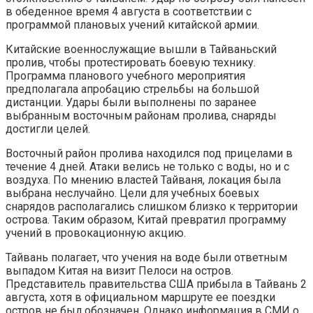
в обеденное время 4 августа в соответствии с
программой плановых учений китайской армии.
Китайские военнослужащие вышли в Тайваньский
пролив, чтобы протестировать боевую технику.
Программа планового учебного мероприятия
предполагала апробацию стрельбы на большой
дистанции. Удары были выполнены по заранее
выбранным восточным районам пролива, снаряды
достигли целей.
Восточный район пролива находился под прицелами в
течение 4 дней. Атаки велись не только с воды, но и с
воздуха. По мнению властей Тайваня, локация была
выбрана неслучайно. Цели для учебных боевых
снарядов располагались слишком близко к территории
острова. Таким образом, Китай превратил программу
учений в провокационную акцию.
Тайвань полагает, что учения на воде были ответным
выпадом Китая на визит Пелоси на остров.
Представитель правительства США прибыла в Тайвань 2
августа, хотя в официальном маршруте ее поездки
остров не был обозначен. Однако информация в СМИ о