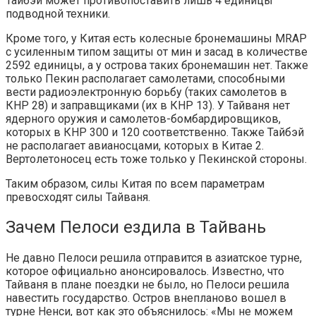
Тайбэй может противопоставить лишь 4 единицы
подводной техники.
Кроме того, у Китая есть колесные бронемашины MRAP
с усиленным типом защиты от мин и засад в количестве
2592 единицы, а у острова таких бронемашин нет. Также
только Пекин располагает самолетами, способными
вести радиоэлектронную борьбу (таких самолетов в
КНР 28) и заправщиками (их в КНР 13). У Тайваня нет
ядерного оружия и самолетов-бомбардировщиков,
которых в КНР 300 и 120 соответственно. Также Тайбэй
не располагает авианосцами, которых в Китае 2.
Вертолетоносец есть тоже только у Пекинской стороны.
Таким образом, силы Китая по всем параметрам
превосходят силы Тайваня.
Зачем Пелоси ездила в Тайвань
Не давно Пелоси решила отправится в азиатское турне,
которое официально анонсировалось. Известно, что
Тайваня в плане поездки не было, но Пелоси решила
навестить государство. Остров внепланово вошел в
турне Ненси, вот как это объяснилось: «Мы не можем