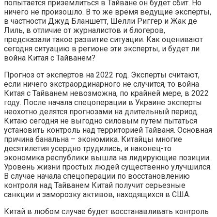
попытается приземлиться в Тайване он будет сбит. Но
ничего не произошло. В то же время ведущие эксперты,
в частности Джуд Бланшетт, Шелли Риггер и Жак де
Лиль, в отличие от журналистов и блогеров,
предсказали такое развитие ситуации. Как оценивают
сегодня ситуацию в регионе эти эксперты, и будет ли
война Китая с Тайванем?
Прогноз от экспертов на 2022 год. Эксперты считают,
если ничего экстраординарного не случится, то война
Китая с Тайванем невозможна, по крайней мере, в 2022
году. После начала спецоперации в Украине эксперты
неохотно делятся прогнозами на длительный период.
Китаю сегодня не выгодно силовым путем пытаться
установить контроль над территорией Тайваня. Основная
причина банальна – экономика. Китайцы многие
десятилетия усердно трудились, и наконец-то
экономика республики вышла на лидирующие позиции.
Уровень жизни простых людей существенно улучшился.
В случае начала спецоперации по восстановлению
контроля над Тайванем Китай получит серьезные
санкции и заморозку активов, находящихся в США.
Китай в любом случае будет восстанавливать контроль