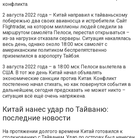
конфликта.
2 августа 2022 года – Китай направил к тайваньскому
побережью два своих авианосца и истребители. Сайт
Flightradar, на котором миллионы людей следили за
маршрутом самолёта Пелоси, перестал открываться –
из-за нагрузки отказали серверы. Ситуация накалялась
весь день, однако около 18:00 мск самолёт с
американским политиком беспрепятственно
приземлился в аэропорту Тайбэя.
3 августа 2022 года – в 18:00 мск Пелоси вылетела в
США. В тот же день Китай начал объявлять
экономические санкции против Китая. Конфликт
постепенно начал стихать, но как повернутся события в
дальнейшем, сегодня предсказать не может никто –
ситуация всё ещё очень напряжена.
Китай нанес удар по Тайваню:
последние новости
На протяжении долгого времени Китай готовился к
столкновению с Тайванем. Удар по острову был нанесен