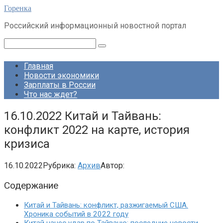
Перейти
Горенка
к
Российский информационный новостной портал
контенту
Поиск:
Главная
Новости экономики
Зарплаты в России
Что нас ждет?
16.10.2022 Китай и Тайвань:
конфликт 2022 на карте, история
кризиса
16.10.2022
Рубрика:
Архив
Автор:
Содержание
Китай и Тайвань: конфликт, разжигаемый США.
Хроника событий в 2022 году