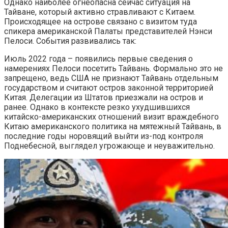
Однако наиболее огнеопасна сейчас ситуация на
Тайване, который активно стравливают с Китаем.
Происходящее на острове связано с визитом туда
спикера американской Палаты представителей Нэнси
Пелоси. События развивались так:
Июль 2022 года – появились первые сведения о
намерениях Пелоси посетить Тайвань. Формально это не
запрещено, ведь США не признают Тайвань отдельным
государством и считают остров законной территорией
Китая. Делегации из Штатов приезжали на остров и
ранее. Однако в контексте резко ухудшившихся
китайско-американских отношений визит враждебного
Китаю американского политика на мятежный Тайвань, в
последние годы норовящий выйти из-под контроля
Поднебесной, выглядел угрожающе и неуважительно.