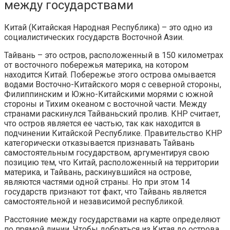
между государствами
Китай (Китайская Народная Республика) – это одно из
социалистических государств Восточной Азии.
Тайвань – это остров, расположенный в 150 километрах
от восточного побережья материка, на котором
находится Китай. Побережье этого острова омывается
водами Восточно-Китайского моря с северной стороны,
Филиппинским и Южно-Китайскими морями с южной
стороны и Тихим океаном с восточной части. Между
странами раскинулся Тайваньский пролив. КНР считает,
что остров является ее частью, так как находится в
подчинении Китайской Республике. Правительство КНР
категорически отказывается признавать Тайвань
самостоятельным государством, аргументируя свою
позицию тем, что Китай, расположенный на территории
материка, и Тайвань, раскинувшийся на острове,
являются частями одной страны. Но при этом 14
государств признают тот факт, что Тайвань является
самостоятельной и независимой республикой.
Расстояние между государствами на карте определяют
по прямой линии. Чтобы добраться из Китая до острова