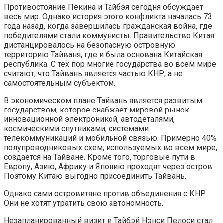
Противостояние Пекина и Тайбэя сегодня обсуждает
весь мир. Однако история этого конфликта началась 73
года назад, когда завершилась гражданская война, где
победителями стали коммунисты. Правительство Китая
дистанцировалось на безопасную островную
территорию Тайваня, где и была основана Китайская
республика. С тех пор многие государства во всем мире
считают, что Тайвань является частью КНР, а не
самостоятельным субъектом.
В экономическом плане Тайвань является развитым
государством, которое снабжает мировой рынок
инновационной электроникой, автодеталями,
космическими спутниками, системами
телекоммуникаций и мобильной связью. Примерно 40%
полупроводниковых схем, используемых во всем мире,
создается на Тайване. Кроме того, торговые пути в
Европу, Азию, Африку и Японию проходят через остров.
Поэтому Китаю выгодно присоединить Тайвань.
Однако сами островитяне против объединения с КНР.
Они не хотят утратить свою автономность.
Незапланированный визит в Тайбэй Нэнси Пелоси стал