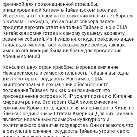
причиной для провокационной стрельбы,
инициированной Китаем в Тайваньском проливе.
Известно, что Пелоси на протяжении многих лет борется
с Китаем. Очевидно, что за визит спикера палаты
придется держать ответ не только Тайваню, но и США.
Китайская армия готова к самому худшему варианту
развития событий. Из Фунцзяня, откуда прекрасно виден
Тайвань, отменены все пассажирские рейсы, так как
именно эта локация была выбрана для проведения
военных учений.
Конфликт двух стран приобрел мировое значение.
Независимость и самостоятельность Тайваня выгодны
для некоторых государств. Например, США
заинтересованы в сохранении обособленного
положения Тайваня, так как они понимают, что
присоединение острова к КНР усилит позицию Китая на
мировом рынке. Это грозит США экономическим
кризисом. Кроме того, идеология материкового Китая не
близка Соединенным Штатам Америки. Для них Тайвань
является идеальным примером культурного и
политического развития государства. Они опасаются, что
в результате слияния государств Тайвань утратит свою
идеологическую уникальность.