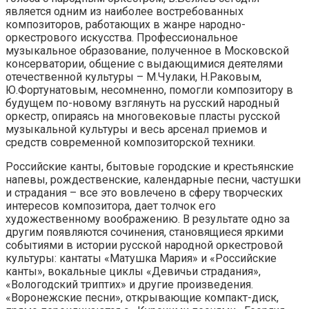
является одним из наиболее востребованных
композиторов, работающих в жанре народно-
оркестрового искусства. Профессиональное
музыкальное образование, полученное в Московской
консерватории, общение с выдающимися деятелями
отечественной культуры – М.Чулаки, Н.Раковым,
Ю.Фортунатовым, несомненно, помогли композитору в
будущем по-новому взглянуть на русский народный
оркестр, опираясь на многовековые пласты русской
музыкальной культуры и весь арсенал приемов и
средств современной композиторской техники.
Российские канты, бытовые городские и крестьянские
напевы, рождественские, календарные песни, частушки
и страдания – все это вовлечено в сферу творческих
интересов композитора, дает толчок его
художественному воображению. В результате одно за
другим появляются сочинения, становящиеся яркими
событиями в истории русской народной оркестровой
культуры: кантаты «Матушка Мария» и «Российские
канты», вокальные циклы «Девичьи страдания»,
«Вологодский триптих» и другие произведения.
«Воронежские песни», открывающие компакт-диск,