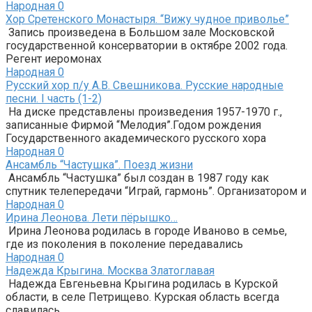
Народная
0
Хор Сретенского Монастыря. “Вижу чудное приволье”
Запись произведена в Большом зале Московской
государственной консерватории в октябре 2002 года.
Регент иеромонах
Народная
0
Русский хор п/у А.В. Свешникова. Русские народные
песни. I часть (1-2)
На диске представлены произведения 1957-1970 г.,
записанные Фирмой “Мелодия”.Годом рождения
Государственного академического русского хора
Народная
0
Ансамбль “Частушка”. Поезд жизни
Ансамбль “Частушка” был создан в 1987 году как
спутник телепередачи “Играй, гармонь”. Организатором и
Народная
0
Ирина Леонова. Лети пёрышко…
Ирина Леонова родилась в городе Иваново в семье,
где из поколения в поколение передавались
Народная
0
Надежда Крыгина. Москва Златоглавая
Надежда Евгеньевна Крыгина родилась в Курской
области, в селе Петрищево. Курская область всегда
славилась