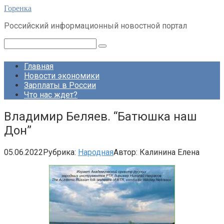
Перейти
Горенка
к
Российский информационный новостной портал
контенту
Поиск:
Главная
Новости экономики
Зарплаты в России
Что нас ждет?
Владимир Беляев. “Батюшка наш
Дон”
05.06.2022
Рубрика:
Народная
Автор:
Калинина Елена