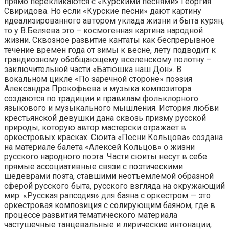
прямо перекликаются с «Курскими песнями» Георгия
Свиридова. Но если «Курские песни» дают картину
идеализированного автором уклада жизни и быта курян,
то у В.Беляева это – космогенная картина народной
жизни. Сквозное развитие кантаты как беспрерывное
течение времен года от зимы к весне, лету подводит к
грандиозному обобщающему вселенскому полотну –
заключительной части «Батюшка наш Дон». В
вокальном цикле «По заречной стороне» поэзия
Александра Прокофьева и музыка композитора
создаются по традиции и правилам фольклорного
языкового и музыкального мышления. История любви
крестьянской девушки дана сквозь призму русской
природы, которую автор мастерски отражает в
оркестровых красках. Сюита «Песни Кольцова» создана
на материале балета «Алексей Кольцов» о жизни
русского народного поэта. Части сюиты несут в себе
прямые ассоциативные связи с поэтическими
шедеврами поэта, ставшими неотъемлемой образной
сферой русского быта, русского взгляда на окружающий
мир. «Русская рапсодия» для баяна с оркестром — это
оркестровая композиция с солирующим баяном, где в
процессе развития тематического материала
частушечные танцевальные и лирические интонации,