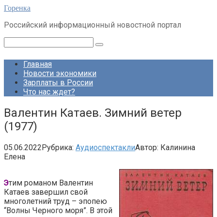
Перейти
Горенка
к
Российский информационный новостной портал
контенту
Поиск:
Главная
Новости экономики
Зарплаты в России
Что нас ждет?
Валентин Катаев. Зимний ветер
(1977)
05.06.2022
Рубрика:
Аудиоспектакли
Автор:
Калинина
Елена
Э
тим романом Валентин
Катаев завершил свой
многолетний труд – эпопею
“Волны Черного моря”. В этой