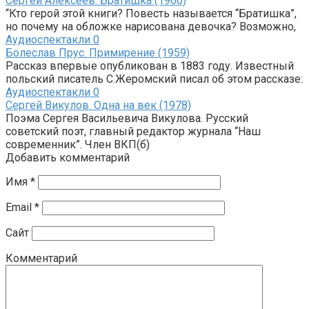
Сергей Алексеев. Братишка (1966)
“Кто герой этой книги? Повесть называется “Братишка”,
но почему на обложке нарисована девочка? Возможно,
Аудиоспектакли
0
Болеслав Прус. Примирение (1959)
Рассказ впервые опубликован в 1883 году. Известный
польский писатель С.Жеромский писал об этом рассказе:
Аудиоспектакли
0
Сергей Викулов. Одна на век (1978)
Поэма Сергея Васильевича Викулова. Русский
советский поэт, главный редактор журнала “Наш
современник”. Член ВКП(б)
Добавить комментарий
Имя
*
Email
*
Сайт
Комментарий