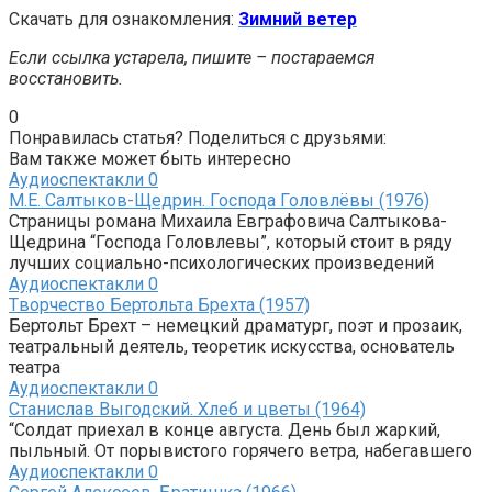
Скачать для ознакомления:
Зимний ветер
Если ссылка устарела, пишите – постараемся
восстановить.
0
Понравилась статья? Поделиться с друзьями:
Вам также может быть интересно
Аудиоспектакли
0
М.Е. Салтыков-Щедрин. Господа Головлёвы (1976)
Страницы романа Михаила Евграфовича Салтыкова-
Щедрина “Господа Головлевы”, который стоит в ряду
лучших социально-психологических произведений
Аудиоспектакли
0
Tворчество Бертольта Брехта (1957)
Бертольт Брехт – немецкий драматург, поэт и прозаик,
театральный деятель, теоретик искусства, основатель
театра
Аудиоспектакли
0
Станислав Выгодский. Хлеб и цветы (1964)
“Солдат приехал в конце августа. День был жаркий,
пыльный. От порывистого горячего ветра, набегавшего
Аудиоспектакли
0