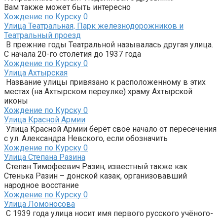
Вам также может быть интересно
Хождение по Курску
0
Улица Театральная, Парк железнодорожников и
Театральный проезд
В прежние годы Театральной называлась другая улица.
С начала 20-го столетия до 1937 года
Хождение по Курску
0
Улица Ахтырская
Название улицы привязано к расположенному в этих
местах (на Ахтырском переулке) храму Ахтырской
иконы
Хождение по Курску
0
Улица Красной Армии
Улица Красной Армии берёт своё начало от пересечения
с ул. Александра Невского, если обозначить
Хождение по Курску
0
Улица Степана Разина
Степан Тимофеевич Разин, известный также как
Стенька Разин – донской казак, организовавший
народное восстание
Хождение по Курску
0
Улица Ломоносова
С 1939 года улица носит имя первого русского учёного-