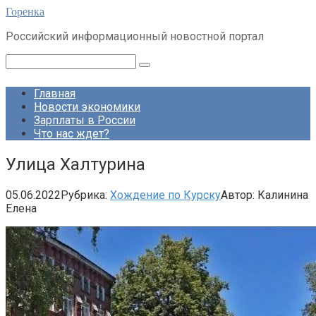
Перейти
Горенка
к
Российский информационный новостной портал
контенту
Поиск:
Главная
Новости экономики
Зарплаты в России
Что нас ждет?
Улица Халтурина
05.06.2022
Рубрика:
Хождение по Курску
Автор:
Калинина
Елена