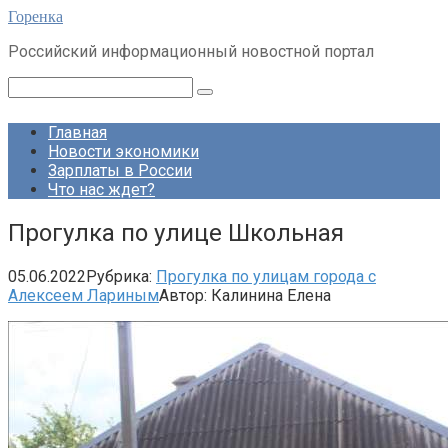
Перейти
Горенка
к
Российский информационный новостной портал
контенту
Поиск:
Главная
Новости экономики
Зарплаты в России
Что нас ждет?
Прогулка по улице Школьная
05.06.2022
Рубрика:
Прогулка по улицам города с
Алексеем Лариным
Автор:
Калинина Елена