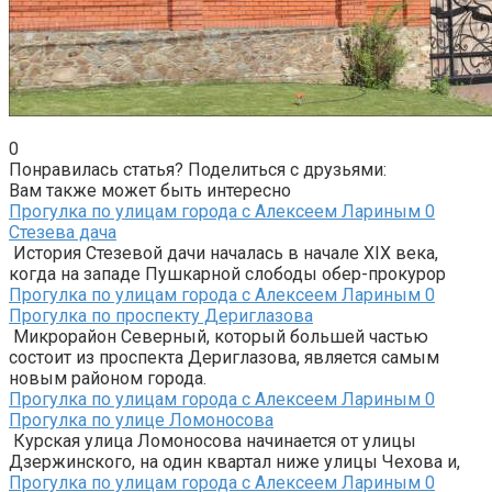
0
Понравилась статья? Поделиться с друзьями:
Вам также может быть интересно
Прогулка по улицам города с Алексеем Лариным
0
Стезева дача
История Стезевой дачи началась в начале XIX века,
когда на западе Пушкарной слободы обер-прокурор
Прогулка по улицам города с Алексеем Лариным
0
Прогулка по проспекту Дериглазова
Микрорайон Северный, который большей частью
состоит из проспекта Дериглазова, является самым
новым районом города.
Прогулка по улицам города с Алексеем Лариным
0
Прогулка по улице Ломоносова
Курская улица Ломоносова начинается от улицы
Дзержинского, на один квартал ниже улицы Чехова и,
Прогулка по улицам города с Алексеем Лариным
0