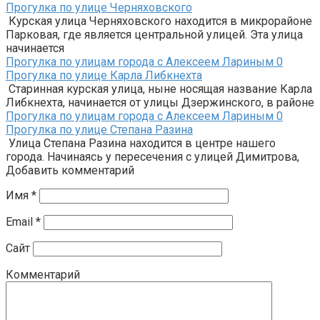
Прогулка по улице Черняховского
Курская улица Черняховского находится в микрорайоне
Парковая, где является центральной улицей. Эта улица
начинается
Прогулка по улицам города с Алексеем Лариным
0
Прогулка по улице Карла Либкнехта
Старинная курская улица, ныне носящая название Карла
Либкнехта, начинается от улицы Дзержинского, в районе
Прогулка по улицам города с Алексеем Лариным
0
Прогулка по улице Степана Разина
Улица Степана Разина находится в центре нашего
города. Начинаясь у пересечения с улицей Димитрова,
Добавить комментарий
Имя
*
Email
*
Сайт
Комментарий