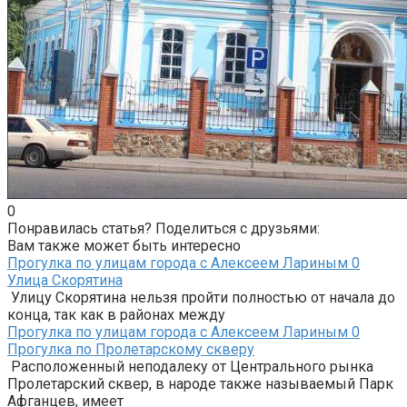
0
Понравилась статья? Поделиться с друзьями:
Вам также может быть интересно
Прогулка по улицам города с Алексеем Лариным
0
Улица Скорятина
Улицу Скорятина нельзя пройти полностью от начала до
конца, так как в районах между
Прогулка по улицам города с Алексеем Лариным
0
Прогулка по Пролетарскому скверу
Расположенный неподалеку от Центрального рынка
Пролетарский сквер, в народе также называемый Парк
Афганцев, имеет