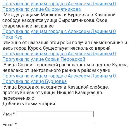
Прогулка по улицам города с Алексеем Лариным
0
Прогулка по улице Сыромятникова
Между улицами Масловка и Бурцевка в Казацкой
слободе находится улица Сыромятникова. Свое
современное название
Прогулка по улицам города с Алексеем Лариным
0
Река Кур
Именно от названия этой реки получил наименование и
весь город Курск. Существует несколько версий
Прогулка по улицам города с Алексеем Лариным
0
Прогулка по улице Софьи Перовской
Улица Софьи Перовской располагается в центре Курска,
недалеко от центрального рынка в районах улиц
Прогулка по улицам города с Алексеем Лариным
0
Прогулка по улице Бурцевка
Улица Бурцевка находится в Казацкой слободе,
протянувшись от улицы Нижняя Казацкая до
пересечения с
Добавить комментарий
Имя
*
Email
*