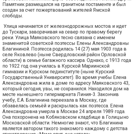
Памятник размещался на гранитном постаменте и был
создан за счет пожертвований жителей Ямской
слободы.
Улица начинается от железнодорожных мостов и идет
до Тускари, заворачивая на север по правому берегу
реки. Улица Маяковского тесно связана с именем
знаменитой советской поэтессы Елены Александровны
Благининой. Поэтесса родилась 14 (27) мая 1903 года в
селе Яковлево (ныне Свердловский район Орловской
области) в семье багажного кассира. Однако, с 1913 года
по 1922 год она училась в Курской Мариинской
гимназии и Курском пединституте (ныне Курский
Государственный Университет). Во время учебы Елена
Александровна жила в доме по адресу Маяковского 43,
который сегодня, увы, не сохранился. Находился дом на
месте нынешнего гипермаркета Линия-3. Закончив
учебу, Е.А. Благинина переехала в Москву, где
обзавелась семьёй и раскрылась как поэтесса. Елена
Александровна умерла в Москве 24 апреля 1989 года.
Она похоронена на Кобяковском кладбище в Голицыно
Московской области. Немногие знают, что Благинина
является автором такого знакомого каждому с детства