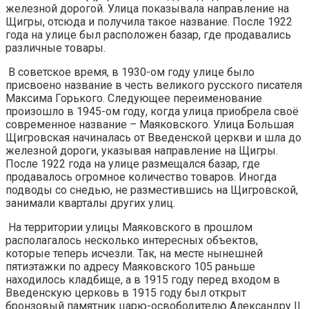
железной дорогой. Улица показывала направление на
Щигры, отсюда и получила такое название. После 1922
года на улице был расположен базар, где продавались
различные товары.
В советское время, в 1930-ом году улице было
присвоено название в честь великого русского писателя
Максима Горького. Следующее переименование
произошло в 1945-ом году, когда улица приобрела своё
современное название – Маяковского. Улица Большая
Щигровская начиналась от Введенской церкви и шла до
железной дороги, указывая направление на Щигры.
После 1922 года на улице размещался базар, где
продавалось огромное количество товаров. Иногда
подводы со снедью, не разместившись на Щигровской,
занимали кварталы других улиц.
На территории улицы Маяковского в прошлом
располагалось несколько интересных объектов,
которые теперь исчезли. Так, на месте нынешней
пятиэтажки по адресу Маяковского 105 раньше
находилось кладбище, а в 1915 году перед входом в
Введенскую церковь в 1915 году был открыт
бронзовый памятник царю-освободителю Александру II.