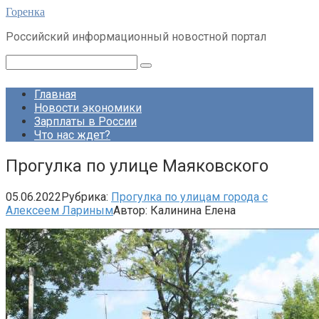
Перейти
Горенка
к
Российский информационный новостной портал
контенту
Поиск:
Главная
Новости экономики
Зарплаты в России
Что нас ждет?
Прогулка по улице Маяковского
05.06.2022
Рубрика:
Прогулка по улицам города с
Алексеем Лариным
Автор:
Калинина Елена