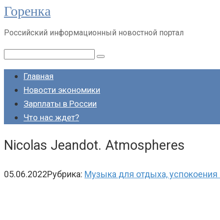
Горенка
Перейти
к
Российский информационный новостной портал
контенту
Поиск:
Главная
Новости экономики
Зарплаты в России
Что нас ждет?
Nicolas Jeandot. Atmospheres
05.06.2022
Рубрика:
Музыка для отдыха, успокоения 