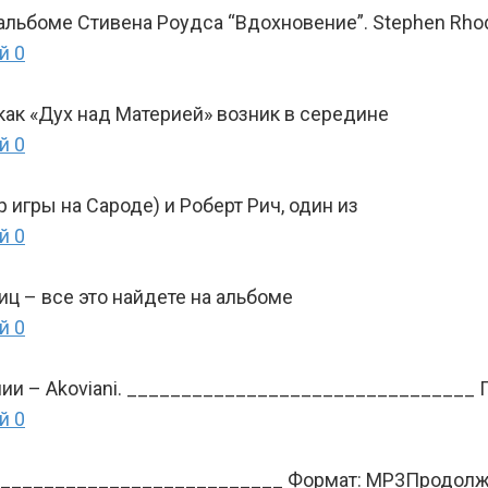
льбоме Стивена Роудса “Вдохновение”. Stephen Rho
й
0
как «Дух над Материей» возник в середине
й
0
игры на Сароде) и Роберт Рич, один из
й
0
ц – все это найдете на альбоме
й
0
ии – Akoviani. ________________________________ 
й
0
__________________________ Формат: MP3Продолжите