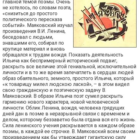
главной темой поэмы. Очень
не хотелось, по словам поэта,
«снизиться до простого
политического пересказа
событий». Маяковский изучал
произведения В.И. Ленина,
беседовал с людьми,
знавшими его, собирал по
крупице материал и вновь
обращался к трудам вождя. Показать деятельность
Ильича как беспримерный исторический подвиг,
раскрыть все величие этой гениальной, исключительной
личности и в то же время запечатлеть в сердцах людей
образ обаятельного, земного, простого Ильича, который
«к товарищу милел людскою лаской», – в этом видел
свою гражданскую и поэтическую задачу В.
Маяковский. В образе Ильича поэт сумел раскрыть
гармонию нового характера, новой человеческой
личности. Облик Ленина, вождя, человека грядущих
дней дан в поэме в неразрывной связи с временем и
делом, которому беззаветно была отдана вся его жизнь.
Сила ленинского учения раскрывается в каждом образе
поэмы, в каждой ее строчке. В. Маяковский всем своим
произведением как бы утверждает гигантскую силу