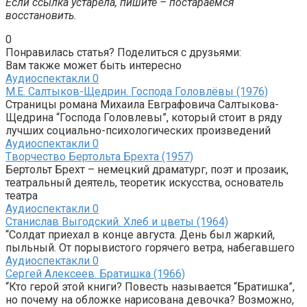
Если ссылка устарела, пишите – постараемся
восстановить.
0
Понравилась статья? Поделиться с друзьями:
Вам также может быть интересно
Аудиоспектакли
0
М.Е. Салтыков-Щедрин. Господа Головлёвы (1976)
Страницы романа Михаила Евграфовича Салтыкова-
Щедрина “Господа Головлевы”, который стоит в ряду
лучших социально-психологических произведений
Аудиоспектакли
0
Tворчество Бертольта Брехта (1957)
Бертольт Брехт – немецкий драматург, поэт и прозаик,
театральный деятель, теоретик искусства, основатель
театра
Аудиоспектакли
0
Станислав Выгодский. Хлеб и цветы (1964)
“Солдат приехал в конце августа. День был жаркий,
пыльный. От порывистого горячего ветра, набегавшего
Аудиоспектакли
0
Сергей Алексеев. Братишка (1966)
“Кто герой этой книги? Повесть называется “Братишка”,
но почему на обложке нарисована девочка? Возможно,