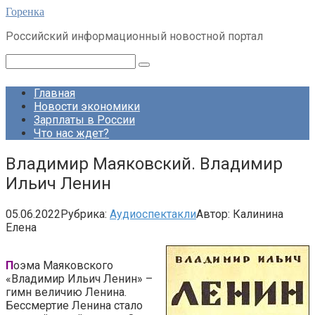
Перейти
Горенка
к
Российский информационный новостной портал
контенту
Поиск:
Главная
Новости экономики
Зарплаты в России
Что нас ждет?
Владимир Маяковский. Владимир
Ильич Ленин
05.06.2022
Рубрика:
Аудиоспектакли
Автор:
Калинина
Елена
П
оэма Маяковского
«Владимир Ильич Ленин» –
гимн величию Ленина.
Бессмертие Ленина стало