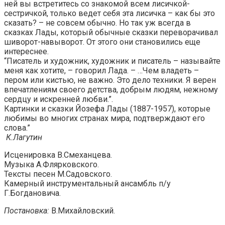
ней вы встретитесь со знакомой всем лисичкой-
сестричкой, только ведет себя эта лисичка – как бы это
сказать? – не совсем обычно. Но так уж всегда в
сказках Лады, который обычные сказки переворачивал
шиворот-навыворот. От этого они становились еще
интереснее.
“Писатель и художник, художник и писатель – называйте
меня как хотите, – говорил Лада. – …Чем владеть –
пером или кистью, не важно. Это дело техники. Я верен
впечатлениям своего детства, добрым людям, нежному
сердцу и искренней любви.”.
Картинки и сказки Йозефа Лады (1887-1957), которые
любимы во многих странах мира, подтверждают его
слова.”
К.Лагутин
Исценировка В.Смеханцева.
Музыка А.Флярковского.
Тексты песен М.Садовского.
Камерный инструментальный ансамбль п/у
Г.Богдановича.
Постановка:
В.Михайловский.