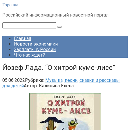
Перейти
Горенка
к
Российский информационный новостной портал
контенту
Поиск:
Главная
Новости экономики
Зарплаты в России
Что нас ждет?
Йозеф Лада. “О хитрой куме-лисе”
05.06.2022
Рубрика:
Музыка, песни, сказки и рассказы
для детей
Автор:
Калинина Елена