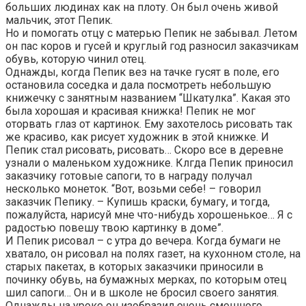
больших людинах как на плоту. Он был очень живой
мальчик, этот Пепик.
Но и помогать отцу с матерью Пепик не забывал. Летом
он пас коров и гусей и круглый год разносил заказчикам
обувь, которую чинил отец.
Однажды, когда Пепик вез на тачке гусят в поле, его
остановила соседка и дала посмотреть небольшую
книжечку с занятным названием “Шкатулка”. Какая это
была хорошая и красивая книжка! Пепик не мог
оторвать глаз от картинок. Ему захотелось рисовать так
же красиво, как рисует художник в этой книжке. И
Пепик стал рисовать, рисовать… Скоро все в деревне
узнали о маленьком художнике. Клгда Пепик приносил
заказчику готовые сапоги, то в награду получал
несколько монеток. “Вот, возьми себе! – говорил
заказчик Пепику. – Купишь краски, бумагу, и тогда,
пожалуйста, нарисуй мне что-нибудь хорошенькое… Я с
радостью повешу твою картинку в доме”.
И Пепик рисовал – с утра до вечера. Когда бумаги не
хватало, он рисовал на полях газет, на кухонном столе, на
старых пакетах, в которых заказчики приносили в
починку обувь, на бумажных мерках, по которым отец
шил сапоги… Он и в школе не бросил своего занятия.
Однажды на уроке он изобразил очень смешного