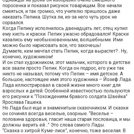
поросенка и показал рисунок товарищам. Все начали
смеяться, и так громко, что учителю пришлось даже
наказать Пепика. Шутка ли, из-за него чуть урок не
сорвался.
Когда Пепику исполнилось двенадцать лет, отец купил
ему кисть и краски. Пепик ужасно обрадовался! Краски
казались ему необыкновенными, волшебными. Ими
можно было нарисовать все, что захочешь!
Думаете, кем мечтал стать Пепик, когда вырастет?.. Ну,
конечно, художником!
И он стал художником, этот мальчик, которого в детстве
все звали просто Пепик. Когда он подрос, его уже так
никто не называл, потому что Пепик – имя детское. А
большое, настоящее имя этого художника – Йозеф Лада.
Лада иллюстрировал в своей жизни много книг для
взрослых и детей. Особенной известностью пользуются
его рисунки к “Похождениям бравого солдата Швейка”
Ярослава Гашека.
Но Лада был еще и знаменитым сказочником. И сказки
он сочинял всегда веселые, озорные. “Веселье –
половина здоровья, гласит наша старая пословица, и мы
должны верить ей…” Это слова самого Лады.
“Сказка о хитрой Куме-лисе”, конечно, тоже веселая. В