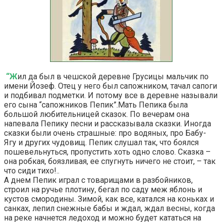
“Ж
ил да был в чешской деревне Грусицы мальчик по
имени Йозеф. Отец у него был сапожником, тачал сапоги
и подбивал подметки. И потому все в деревне называли
его сына “сапожников Пепик”.Мать Пепика была
большой любительницей сказок. По вечерам она
напевала Пепику песни и рассказывала сказки. Иногда
сказки были очень страшные: про водяных, про Бабу-
Ягу и других чудовищ. Пепик слушал так, что боялся
пошевельнуться, пропустить хоть одно слово. Сказка –
она робкая, боязливая, ее спугнуть ничего не стоит, – так
что сиди тихо!..
А днем Пепик играл с товарищами в разбойников,
строил на ручье плотину, бегал по саду меж яблонь и
кустов смородины. Зимой, как все, катался на коньках и
санках, лепил снежные бабы и ждал, ждал весны, когда
на реке начнется ледоход и можно будет кататься на