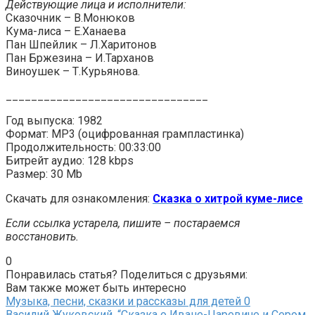
Действующие лица и исполнители:
Сказочник – В.Монюков
Кума-лиса – Е.Ханаева
Пан Шпейлик – Л.Харитонов
Пан Бржезина – И.Тарханов
Виноушек – Т.Курьянова.
________________________________
Год выпуска: 1982
Формат: MP3 (оцифрованная грампластинка)
Продолжительность: 00:33:00
Битрейт аудио: 128 kbps
Размер: 30 Mb
Скачать для ознакомления:
Сказка о хитрой куме-лисе
Если ссылка устарела, пишите – постараемся
восстановить.
0
Понравилась статья? Поделиться с друзьями:
Вам также может быть интересно
Музыка, песни, сказки и рассказы для детей
0
Василий Жуковский. “Сказка о Иване-Царевиче и Сером