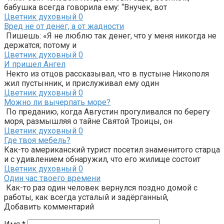
бабушка всегда говорила ему: “Внучек, вот
Цветник духовный
0
Вред не от денег, а от жадности
Пишешь: «Я не люблю так денег, что у меня никогда не
держатся; потому и
Цветник духовный
0
И пришел Ангел
Некто из отцов рассказывал, что в пустыне Никополя
жил пустынник, и прислуживал ему один
Цветник духовный
0
Можно ли вычерпать море?
По преданию, когда Августин прогуливался по берегу
моря, размышляя о тайне Святой Троицы, он
Цветник духовный
0
Где твоя мебель?
Как-то американский турист посетил знаменитого старца
и с удивлением обнаружил, что его жилище состоит
Цветник духовный
0
Один час твоего времени
Как-то раз один человек вернулся поздно домой с
работы, как всегда усталый и задёрганный,
Добавить комментарий