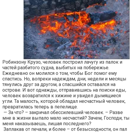
Робинзону Крузо, человек построил лачугу из палок и
частей разбитого судна, выбитых на побережье.
Ежедневно он молился о том, чтобы Бог помог ему
спастись. Но, вопреки надеждам, дни, недели и месяцы
тянулись друг за другом, а спасшийся оставался на
острове. И вот однажды, отправившись на поиски еды,
человек возвратился к хижине и увидел дымящиеся
угли. Та малость, которой обладал несчастный человек,
превратилась теперь в пепелище.
— За что? – закричал обессилевший человек. – Разве
мне в жизни выпало мало несчастий? Зачем, Господи, ты
меня наказываешь, лишая последнего?
Заплакав от печали, и более – от безысходности, он пал