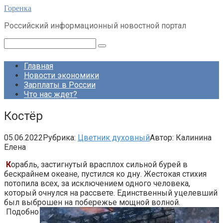
Перейти
Горенка
к
Российский информационный новостной портал
контенту
Поиск:
Главная
Новости экономики
Зарплаты в России
Что нас ждет?
Костёр
05.06.2022
Рубрика:
Цветник духовный
Автор:
Калинина
Елена
К
орабль, застигнутый врасплох сильной бурей в
бескрайнем океане, пустился ко дну. Жестокая стихия
потопила всех, за исключением одного человека,
который очнулся на рассвете. Единственный уцелевший
был выброшен на побережье мощной волной.
Подобно