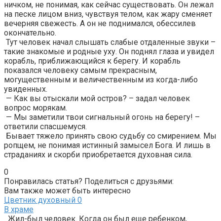
ничком, не понимая, как сейчас существовать. Он лежал
на песке лицом вниз, чувствуя телом, как жару сменяет
вечерняя свежесть. А он не поднимался, обессилев
окончательно.
Тут человек начал слышать слабые отдаленные звуки –
такие знакомые и родные уху. Он поднял глаза и увидел
корабль, приближающийся к берегу. И корабль
показался человеку самым прекрасным,
могущественным и величественным из когда-либо
увиденных.
— Как вы отыскали мой остров? – задал человек
вопрос морякам.
— Мы заметили твои сигнальный огонь на берегу! –
ответили спасшемуся.
Бывает тяжело принять свою судьбу со смирением. Мы
ропщем, не понимая истинный замысел Бога. И лишь в
страданиях и скорби приобретается духовная сила.
0
Понравилась статья? Поделиться с друзьями:
Вам также может быть интересно
Цветник духовный
0
В храме
Жил-был человек. Когда он был еще ребенком,