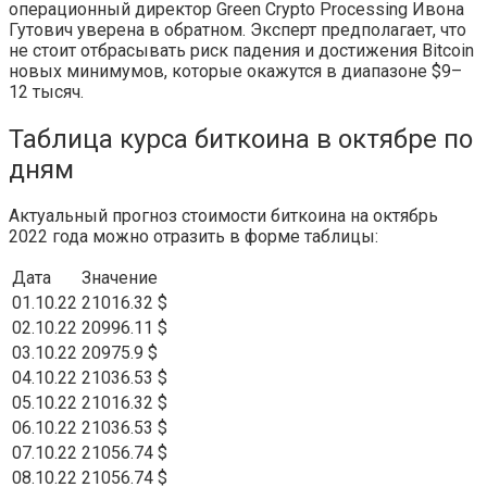
операционный директор Green Crypto Processing Ивона
Гутович уверена в обратном. Эксперт предполагает, что
не стоит отбрасывать риск падения и достижения Bitcoin
новых минимумов, которые окажутся в диапазоне $9–
12 тысяч.
Таблица курса биткоина в октябре по
дням
Актуальный прогноз стоимости биткоина на октябрь
2022 года можно отразить в форме таблицы:
Дата
Значение
01.10.22
21016.32 $
02.10.22
20996.11 $
03.10.22
20975.9 $
04.10.22
21036.53 $
05.10.22
21016.32 $
06.10.22
21036.53 $
07.10.22
21056.74 $
08.10.22
21056.74 $