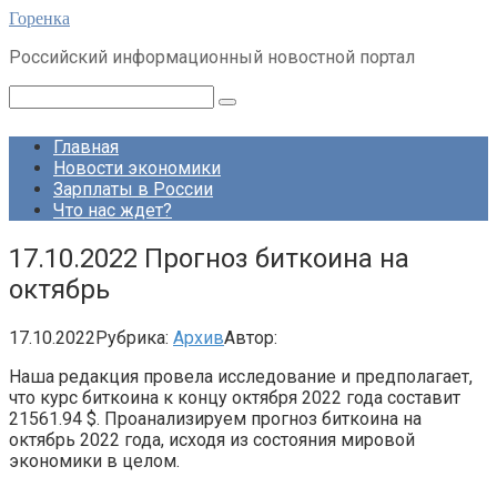
Перейти
Горенка
к
Российский информационный новостной портал
контенту
Поиск:
Главная
Новости экономики
Зарплаты в России
Что нас ждет?
17.10.2022 Прогноз биткоина на
октябрь
17.10.2022
Рубрика:
Архив
Автор:
Наша редакция провела исследование и предполагает,
что курс биткоина к концу октября 2022 года составит
21561.94 $. Проанализируем прогноз биткоина на
октябрь 2022 года, исходя из состояния мировой
экономики в целом.