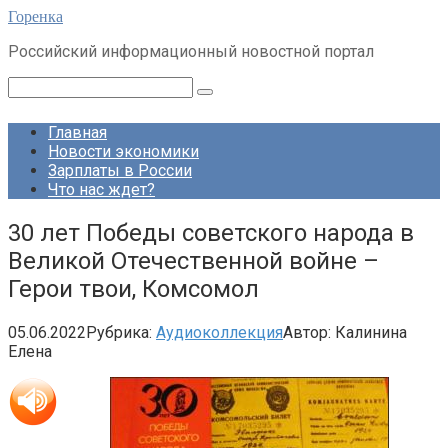
Перейти
Горенка
к
Российский информационный новостной портал
контенту
Поиск:
Главная
Новости экономики
Зарплаты в России
Что нас ждет?
30 лет Победы советского народа в
Великой Отечественной войне –
Герои твои, Комсомол
05.06.2022
Рубрика:
Аудиоколлекция
Автор:
Калинина
Елена