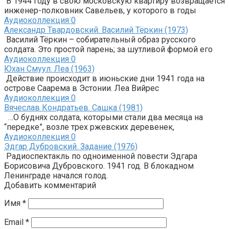
В 1944 году в свою московскую квартиру возвращается
инженер-полковник Савельев, у которого в годы
Аудиоколлекция
0
Александр Твардовский. Василий Тёркин (1973)
Василий Тёркин – собирательный образ русского
солдата. Это простой парень; за шутливой формой его
Аудиоколлекция
0
Юхан Смуул. Леа (1963)
Действие происходит в июньские дни 1941 года на
острове Саарема в Эстонии. Леа Вийрес
Аудиоколлекция
0
Вячеслав Кондратьев. Сашка (1981)
…О буднях солдата, которыми стали два месяца на
“передке”, возле трех ржевских деревенек,
Аудиоколлекция
0
Эдгар Дубровский. Задание (1976)
Радиоспектакль по одноименной повести Эдгара
Борисовича Дубровского. 1941 год. В блокадном
Ленинграде начался голод.
Добавить комментарий
Имя
*
Email
*