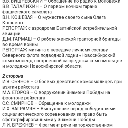
B.В. ВИШНЕВСКИЙ – Обращение по радио к молодежи
В.В. ТАЛАЛИХИН – О первом ночном таране
фашистского самолета
В.Н. КОШЕВАЯ – О мужестве своего сына Олега
Кошевого
РЕПОРТАЖ с аэродрома Балтийской истребительной
авиации
Д.М. ГАРМАШ – О работе женской тракторной бригады
во время войны
РЕПОРТАЖ митинга о передаче личному составу
Северного флота подводной лодки «Новосибирский
комсомолец», построенной на средства комсомольцев
и молодежи Новосибирской области.
2 сторона
И.Я. СЬЯНОВ – О боевых действиях комсомольцев при
взятии рейхстага
М.А. ЕГОРОВ – О водружении Знамени Победы на
фронтоне рейхстага
С.С. СМИРНОВ – Обращение к молодежи
И.X. ВАГРАМЯН – Выступление перед победителями
социалистического соревнования за право быть
сфотографированными у Знамени Победы
Л.И. БРЕЖНЕВ – Фрагмент речи на торжественном