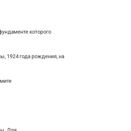
фундаменте которого
, 1924 года рождения, на
жмите
ны. Для