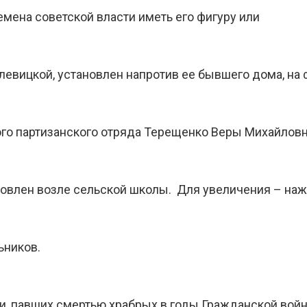
емена советской власти иметь его фигуру или
вицкой, установлен напротив ее бывшего дома, на 
го партизанского отряда Терещенко Веры Михайловны
новлен возле сельской школы. Для увеличения – на
ьников.
и, павших смертью храбрых в годы Гражданской вой