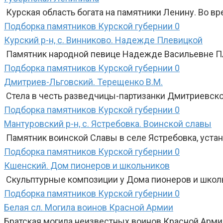
Курская область богата на памятники Ленину. Во вр
Подборка памятников Курской губернии
0
Курский р-н, с. Винниково. Надежде Плевицкой
Памятник народной певице Надежде Васильевне Пле
Подборка памятников Курской губернии
0
Дмитриев-Льговский. Терещенко В.М.
Стела в честь разведчицы-партизанки Дмитриевско
Подборка памятников Курской губернии
0
Мантуровский р-н, с. Ястребовка. Воинской славы
Памятник воинской Славы в селе Ястребовка, уста
Подборка памятников Курской губернии
0
Кшенский. Дом пионеров и школьников
Скульптурные композиции у Дома пионеров и школ
Подборка памятников Курской губернии
0
Белая сл. Могила воинов Красной Армии
Братская могила неизвестных воинов Красной Арми