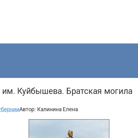
а им. Куйбышева. Братская могила
убернии
Автор:
Калинина Елена