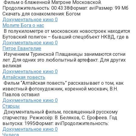
Фильм о блаженной Матроне Московской.
Продолжительность: 00:43:38Формат: aviРазмер: 99 Мб
Скачать для ознакомления: Богом
Документальное кино
0
Молите Бога о нас
В полукилометре от московских новостроек находится
Бутовский полигон – бывший спецобъект НКВД, где в
Документальное кино
0
Пятое Евангелие
Изучением Туринской Плащаницы занимаются сотни
лет. Для одних это любопытный артефакт. Для других
великая
Документальное кино
0
Алтайская повесть
Фильм “Алтайская повесть” рассказывает о том, как
известный фотохудожник, коренной москвич, В.Н.
Павлов оставил
Документальное кино
0
Старцы
Документальный фильм, посвященный русскому
старчеству. Режиссёр: В. Беляков, С. Ерофеев. Год
выпуска: 1995Формат: aviПродолжительность:
Документальное кино
0
Чудеса